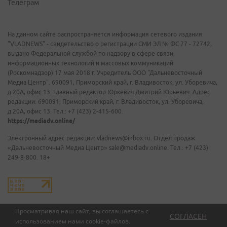
Телеграм
На данном сайте распространяется информация сетевого издания
"VLADNEWS" - свидетельство о регистрации СМИ ЭЛ № ФС 77 - 72742,
выдано Федеральной службой по надзору в сфере связи,
информационных технологий и массовых коммуникаций
(Роскомнадзор) 17 мая 2018 г. Учредитель ООО "Дальневосточный
Медиа Центр". 690091, Приморский край, г. Владивосток, ул. Уборевича,
д.20А, офис 13. Главный редактор Юркевич Дмитрий Юрьевич. Адрес
редакции: 690091, Приморский край, г. Владивосток, ул. Уборевича,
д.20А, офис 13. Тел.: +7 (423) 2-415-600.
https://mediadv.online/
Электронный адрес редакции: vladnews@inbox.ru. Отдел продаж
«Дальневосточный Медиа Центр» sale@mediadv.online. Тел.: +7 (423)
249-8-800. 18+
Просматривая наш сайт, вы соглашаетесь с
СОГЛАСЕН
использованием нами
cookie-файлов
.