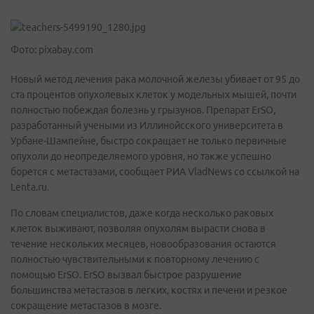
Фото: pixabay.com
Новый метод лечения рака молочной железы убивает от 95 до
ста процентов опухолевых клеток у модельных мышей, почти
полностью побеждая болезнь у грызунов. Препарат ErSO,
разработанный учеными из Иллинойсского университета в
Урбане-Шампейне, быстро сокращает не только первичные
опухоли до неопределяемого уровня, но также успешно
борется с метастазами, сообщает РИА VladNews со ссылкой на
Lenta.ru.
По словам специалистов, даже когда несколько раковых
клеток выживают, позволяя опухолям вырасти снова в
течение нескольких месяцев, новообразования остаются
полностью чувствительными к повторному лечению с
помощью ErSO. ErSO вызвал быстрое разрушение
большинства метастазов в легких, костях и печени и резкое
сокращение метастазов в мозге.