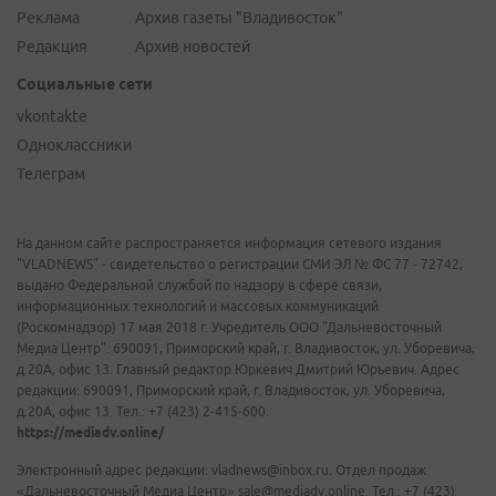
Реклама
Архив газеты "Владивосток"
Редакция
Архив новостей
Социальные сети
vkontakte
Одноклассники
Телеграм
На данном сайте распространяется информация сетевого издания
"VLADNEWS" - свидетельство о регистрации СМИ ЭЛ № ФС 77 - 72742,
выдано Федеральной службой по надзору в сфере связи,
информационных технологий и массовых коммуникаций
(Роскомнадзор) 17 мая 2018 г. Учредитель ООО "Дальневосточный
Медиа Центр". 690091, Приморский край, г. Владивосток, ул. Уборевича,
д.20А, офис 13. Главный редактор Юркевич Дмитрий Юрьевич. Адрес
редакции: 690091, Приморский край, г. Владивосток, ул. Уборевича,
д.20А, офис 13. Тел.: +7 (423) 2-415-600.
https://mediadv.online/
Электронный адрес редакции: vladnews@inbox.ru. Отдел продаж
«Дальневосточный Медиа Центр» sale@mediadv.online. Тел.: +7 (423)