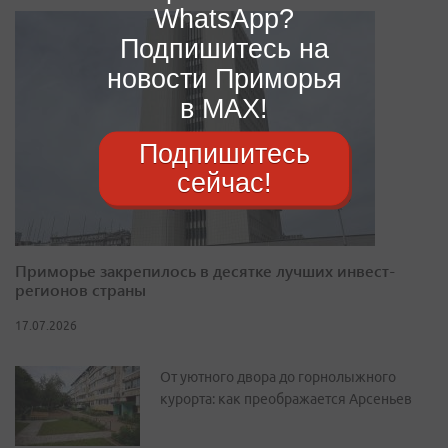
WhatsApp?
Подпишитесь на
новости Приморья
в MAX!
Подпишитесь
сейчас!
Приморье закрепилось в десятке лучших инвест-
регионов страны
17.07.2026
От уютного двора до горнолыжного
курорта: как преображается Арсеньев