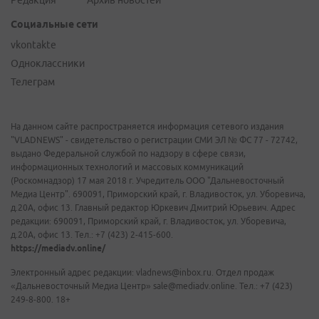
Редакция
Архив новостей
Социальные сети
vkontakte
Одноклассники
Телеграм
На данном сайте распространяется информация сетевого издания
"VLADNEWS" - свидетельство о регистрации СМИ ЭЛ № ФС 77 - 72742,
выдано Федеральной службой по надзору в сфере связи,
информационных технологий и массовых коммуникаций
(Роскомнадзор) 17 мая 2018 г. Учредитель ООО "Дальневосточный
Медиа Центр". 690091, Приморский край, г. Владивосток, ул. Уборевича,
д.20А, офис 13. Главный редактор Юркевич Дмитрий Юрьевич. Адрес
редакции: 690091, Приморский край, г. Владивосток, ул. Уборевича,
д.20А, офис 13. Тел.: +7 (423) 2-415-600.
https://mediadv.online/
Электронный адрес редакции: vladnews@inbox.ru. Отдел продаж
«Дальневосточный Медиа Центр» sale@mediadv.online. Тел.: +7 (423)
249-8-800. 18+