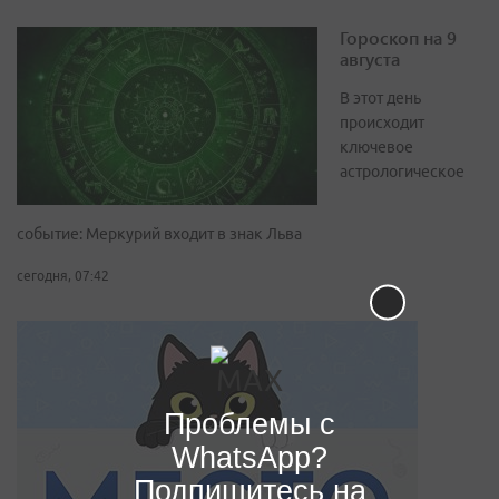
Гороскоп на 9
августа
В этот день
происходит
ключевое
астрологическое
событие: Меркурий входит в знак Льва
сегодня, 07:42
Проблемы с
WhatsApp?
Подпишитесь на