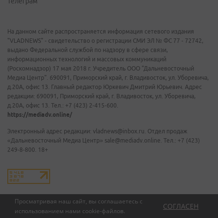
Телеграм
На данном сайте распространяется информация сетевого издания
"VLADNEWS" - свидетельство о регистрации СМИ ЭЛ № ФС 77 - 72742,
выдано Федеральной службой по надзору в сфере связи,
информационных технологий и массовых коммуникаций
(Роскомнадзор) 17 мая 2018 г. Учредитель ООО "Дальневосточный
Медиа Центр". 690091, Приморский край, г. Владивосток, ул. Уборевича,
д.20А, офис 13. Главный редактор Юркевич Дмитрий Юрьевич. Адрес
редакции: 690091, Приморский край, г. Владивосток, ул. Уборевича,
д.20А, офис 13. Тел.: +7 (423) 2-415-600.
https://mediadv.online/
Электронный адрес редакции: vladnews@inbox.ru. Отдел продаж
«Дальневосточный Медиа Центр» sale@mediadv.online. Тел.: +7 (423)
249-8-800. 18+
Просматривая наш сайт, вы соглашаетесь с
СОГЛАСЕН
использованием нами
cookie-файлов
.