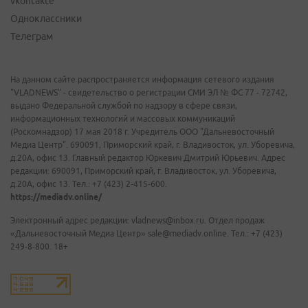
vkontakte
Одноклассники
Телеграм
На данном сайте распространяется информация сетевого издания
"VLADNEWS" - свидетельство о регистрации СМИ ЭЛ № ФС 77 - 72742,
выдано Федеральной службой по надзору в сфере связи,
информационных технологий и массовых коммуникаций
(Роскомнадзор) 17 мая 2018 г. Учредитель ООО "Дальневосточный
Медиа Центр". 690091, Приморский край, г. Владивосток, ул. Уборевича,
д.20А, офис 13. Главный редактор Юркевич Дмитрий Юрьевич. Адрес
редакции: 690091, Приморский край, г. Владивосток, ул. Уборевича,
д.20А, офис 13. Тел.: +7 (423) 2-415-600.
https://mediadv.online/
Электронный адрес редакции: vladnews@inbox.ru. Отдел продаж
«Дальневосточный Медиа Центр» sale@mediadv.online. Тел.: +7 (423)
249-8-800. 18+