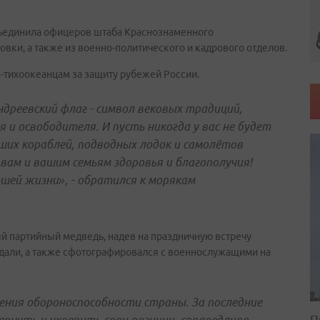
бъединила офицеров штаба Краснознаменного
вки, а также из военно-политического и кадрового отделов.
-тихоокеанцам за защиту рубежей России.
ндреевский флаг - символ вековых традиций,
я и освободителя. И пусть никогда у вас не будет
аших кораблей, подводных лодок и самолётов
вам и вашим семьям здоровья и благополучия!
ашей жизни», - обратился к морякам
 партийный медведь, надев на праздничную встречу
удали, а также сфотографировался с военнослужащими на
ения обороноспособности страны. За последние
П