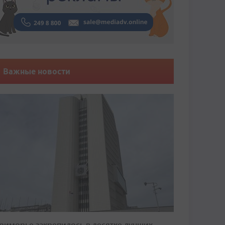
Важные новости
риморье закрепилось в десятке лучших