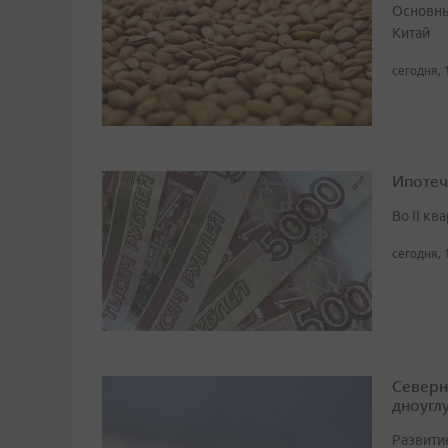
Основны
Китай
сегодня, 
Ипотеч
Во II кв
сегодня, 
Северн
дноугл
Развити