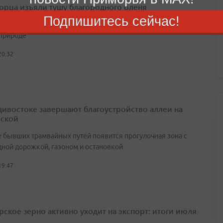
орца изъяли тушу благородного оленя
Подпишитесь сейчас!
мужчина должен выплатить 210 тысяч рублей компенсации
природе
20:32
дивостоке завершают благоустройство аллеи на
ской
е бывших трамвайных путей появится прогулочная зона с
ной дорожкой, газоном и остановкой
19:47
ское зерно активно уходит на экспорт: итоги июля