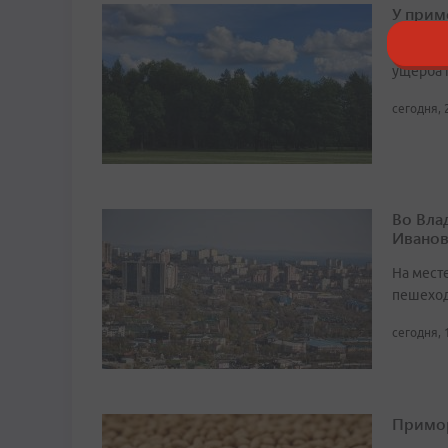
У прим
Теперь 
ущерба 
сегодня, 
Во Вла
Иванов
На мест
пешеход
сегодня, 
Примор