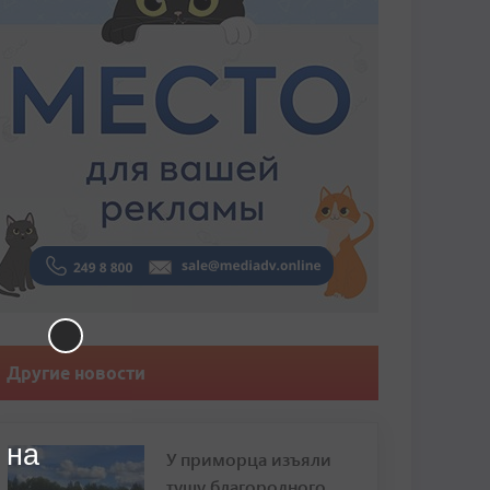
Другие новости
 на
У приморца изъяли
тушу благородного