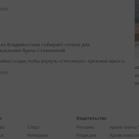
20:07
 из Владивостока собирает стекло для
новления бухты Стеклянной
риёма создан, чтобы вернуть «Стеклянухе» прежнюю яркость
«
18:03
в
н
и
Издательство
во
Спорт
Реклама
Архив газеты 
ка
Интервью
Редакция
Архив новост