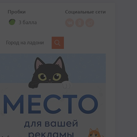
Пробки
Социальные сети
3 балла
Город на ладони