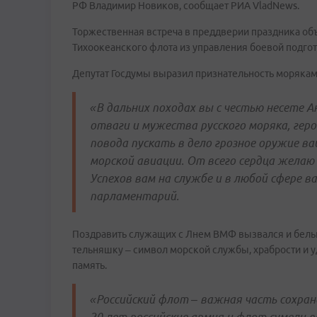
РФ Владимир Новиков, сообщает РИА VladNews.
Торжественная встреча в преддверии праздника о
Тихоокеанского флота из управления боевой подгото
Депутат Госдумы выразил признательность морякам
«В дальних походах вы с честью несете А
отваги и мужества русского моряка, геро
повода пускать в дело грозное оружие в
морской авиации. От всего сердца желаю 
Успехов вам на службе и в любой сфере в
парламентарий.
Поздравить служащих с Лнем ВМФ вызвался и белый
тельняшку – символ морской службы, храбрости и 
память.
«Российский флот – важная часть сохран