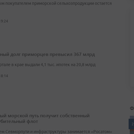
м покупателем приморской сельхозпродукции остается
19:24
ный долг приморцев превысил 367 млрд
артале в крае выдали 4,1 тыс. ипотек на 20,8 млрд
18:14
Ф
ый морской путь получит собственный
убительный флот
2
ем Севморпути и инфраструктуры занимается «Росатом»