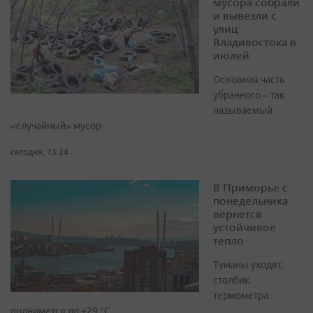
мусора собрали
и вывезли с
улиц
Владивостока в
июлей
Основная часть
убранного – так
называемый
«случайный» мусор
сегодня, 13:24
В Приморье с
понедельника
вернется
устойчивое
тепло
Туманы уходят,
столбик
термометра
поднимется до +29 °С