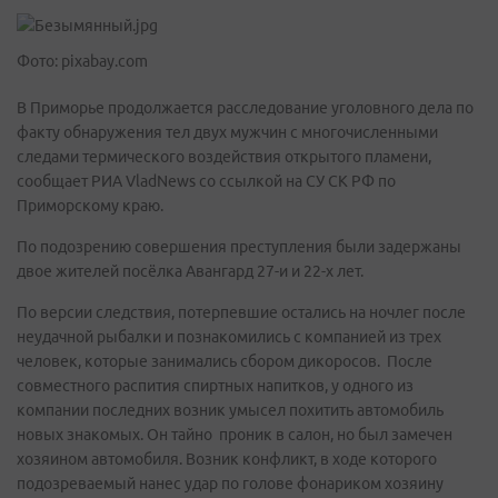
Фото: pixabay.com
В Приморье продолжается расследование уголовного дела по
факту обнаружения тел двух мужчин с многочисленными
следами термического воздействия открытого пламени,
сообщает РИА VladNews со ссылкой на СУ СК РФ по
Приморскому краю.
По подозрению совершения преступления были задержаны
двое жителей посёлка Авангард 27-и и 22-х лет.
По версии следствия, потерпевшие остались на ночлег после
неудачной рыбалки и познакомились с компанией из трех
человек, которые занимались сбором дикоросов. После
совместного распития спиртных напитков, у одного из
компании последних возник умысел похитить автомобиль
новых знакомых. Он тайно проник в салон, но был замечен
хозяином автомобиля. Возник конфликт, в ходе которого
подозреваемый нанес удар по голове фонариком хозяину