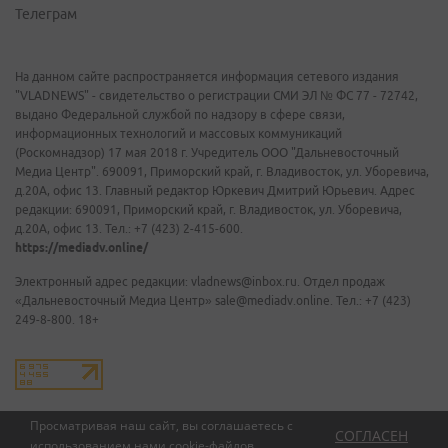
Телеграм
На данном сайте распространяется информация сетевого издания
"VLADNEWS" - свидетельство о регистрации СМИ ЭЛ № ФС 77 - 72742,
выдано Федеральной службой по надзору в сфере связи,
информационных технологий и массовых коммуникаций
(Роскомнадзор) 17 мая 2018 г. Учредитель ООО "Дальневосточный
Медиа Центр". 690091, Приморский край, г. Владивосток, ул. Уборевича,
д.20А, офис 13. Главный редактор Юркевич Дмитрий Юрьевич. Адрес
редакции: 690091, Приморский край, г. Владивосток, ул. Уборевича,
д.20А, офис 13. Тел.: +7 (423) 2-415-600.
https://mediadv.online/
Электронный адрес редакции: vladnews@inbox.ru. Отдел продаж
«Дальневосточный Медиа Центр» sale@mediadv.online. Тел.: +7 (423)
249-8-800. 18+
Просматривая наш сайт, вы соглашаетесь с
СОГЛАСЕН
использованием нами
cookie-файлов
.