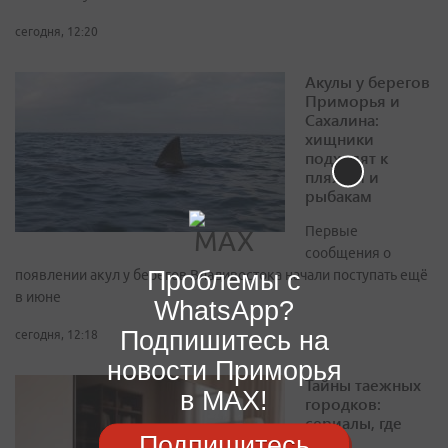
сегодня, 12:20
Акулы у берегов
Приморья и
Сахалина:
хищники
подходят к
пляжам и
рыбакам
Первые
сообщения о
Проблемы с
появлении акул у берегов Владивостока начали поступать ещё
в июне
WhatsApp?
Подпишитесь на
сегодня, 12:18
новости Приморья
Тайны таежных
в MAX!
городков:
сериалы, где
Подпишитесь
глухая