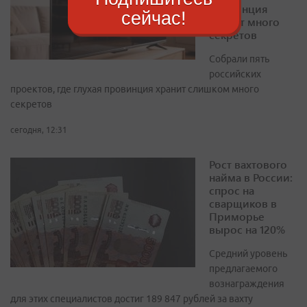
провинция
сейчас!
хранит много
секретов
Собрали пять
российских
проектов, где глухая провинция хранит слишком много
секретов
сегодня, 12:31
Рост вахтового
найма в России:
спрос на
сварщиков в
Приморье
вырос на 120%
Средний уровень
предлагаемого
вознаграждения
для этих специалистов достиг 189 847 рублей за вахту