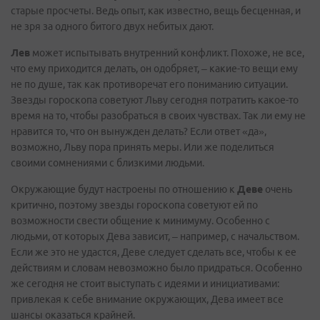
старые просчеты. Ведь опыт, как известно, вещь бесценная, и
не зря за одного битого двух небитых дают.
Лев
может испытывать внутренний конфликт. Похоже, не все,
что ему приходится делать, он одобряет, – какие-то вещи ему
не по душе, так как противоречат его пониманию ситуации.
Звезды гороскопа советуют Льву сегодня потратить какое-то
время на то, чтобы разобраться в своих чувствах. Так ли ему не
нравится то, что он вынужден делать? Если ответ «да»,
возможно, Льву пора принять меры. Или же поделиться
своими сомнениями с близкими людьми.
Окружающие будут настроены по отношению к
Деве
очень
критично, поэтому звезды гороскопа советуют ей по
возможности свести общение к минимуму. Особенно с
людьми, от которых Дева зависит, – например, с начальством.
Если же это не удастся, Деве следует сделать все, чтобы к ее
действиям и словам невозможно было придраться. Особенно
же сегодня не стоит выступать с идеями и инициативами:
привлекая к себе внимание окружающих, Дева имеет все
шансы оказаться крайней.