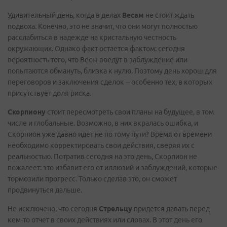
Удивительный день, когда в делах
Весам
не стоит ждать
подвоха. Конечно, это не значит, что они могут полностью
расслабиться в надежде на кристальную честность
окружающих. Однако факт остается фактом: сегодня
вероятность того, что Весы введут в заблуждение или
попытаются обмануть, близка к нулю. Поэтому день хорош для
переговоров и заключения сделок – особенно тех, в которых
присутствует доля риска.
Скорпиону
стоит пересмотреть свои планы на будущее, в том
числе и глобальные. Возможно, в них вкралась ошибка, и
Скорпион уже давно идет не по тому пути? Время от времени
необходимо корректировать свои действия, сверяя их с
реальностью. Потратив сегодня на это день, Скорпион не
пожалеет: это избавит его от иллюзий и заблуждений, которые
тормозили прогресс. Только сделав это, он сможет
продвинуться дальше.
Не исключено, что сегодня
Стрельцу
придется давать перед
кем-то отчет в своих действиях или словах. В этот день его