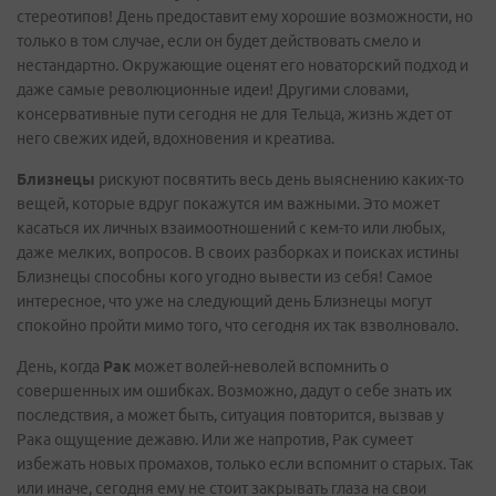
стереотипов! День предоставит ему хорошие возможности, но
только в том случае, если он будет действовать смело и
нестандартно. Окружающие оценят его новаторский подход и
даже самые революционные идеи! Другими словами,
консервативные пути сегодня не для Тельца, жизнь ждет от
него свежих идей, вдохновения и креатива.
Близнецы
рискуют посвятить весь день выяснению каких-то
вещей, которые вдруг покажутся им важными. Это может
касаться их личных взаимоотношений с кем-то или любых,
даже мелких, вопросов. В своих разборках и поисках истины
Близнецы способны кого угодно вывести из себя! Самое
интересное, что уже на следующий день Близнецы могут
спокойно пройти мимо того, что сегодня их так взволновало.
День, когда
Рак
может волей-неволей вспомнить о
совершенных им ошибках. Возможно, дадут о себе знать их
последствия, а может быть, ситуация повторится, вызвав у
Рака ощущение дежавю. Или же напротив, Рак сумеет
избежать новых промахов, только если вспомнит о старых. Так
или иначе, сегодня ему не стоит закрывать глаза на свои