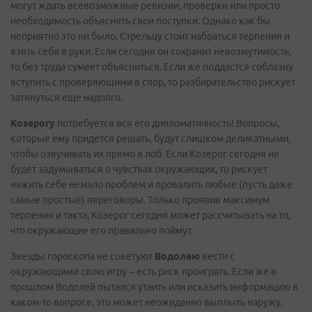
могут ждать всевозможные ревизии, проверки или просто
необходимость объяснять свои поступки. Однако как бы
неприятно это ни было, Стрельцу стоит набраться терпения и
взять себя в руки. Если сегодня он сохранит невозмутимость,
то без труда сумеет объясниться. Если же поддастся соблазну
вступить с проверяющими в спор, то разбирательство рискует
затянуться еще надолго.
Козерогу
потребуется вся его дипломатичность! Вопросы,
которые ему придется решать, будут слишком деликатными,
чтобы озвучивать их прямо в лоб. Если Козерог сегодня не
будет задумываться о чувствах окружающих, то рискует
нажить себе немало проблем и провалить любые (пусть даже
самые простые) переговоры. Только проявив максимум
терпения и такта, Козерог сегодня может рассчитывать на то,
что окружающие его правильно поймут.
Звезды гороскопа не советуют
Водолею
вести с
окружающими свою игру – есть риск проиграть. Если же в
прошлом Водолей пытался утаить или исказить информацию в
каком-то вопросе, это может неожиданно выплыть наружу.