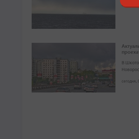
сегодня, 
Актуал
проеха
В Шкото
Новорос
сегодня, 