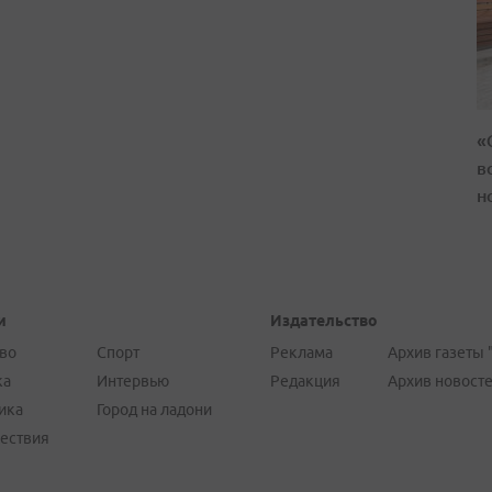
«
в
н
и
Издательство
во
Спорт
Реклама
Архив газеты 
ка
Интервью
Редакция
Архив новост
ика
Город на ладони
ествия