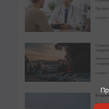
При дав
сегодня, 
Стоимо
скидко
Законоп
стимули
сегодня, 
Пр
Владив
Темпера