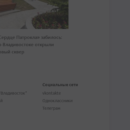
Сердце Патрокла» забилось:
о Владивостоке открыли
овый сквер
Социальные сети
"Владивосток"
vkontakte
ей
Одноклассники
Телеграм