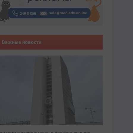
Важные новости
риморье закрепилось в десятке лучших