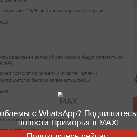
лении выше 140/90 необходимо обратиться к врачу
05:33
сть эвакуации автомобиля можно будет оплатить со
й 50%
роект позволит сэкономить миллиарды рублей и
рует водителей быстрее оплачивать штрафы
06:24
облемы с WhatsApp? Подпишитесь
осток накрыли туман и морось
новости Приморья в MAX!
тура воздуха в крае +25…+30°C
Подпишитесь сейчас!