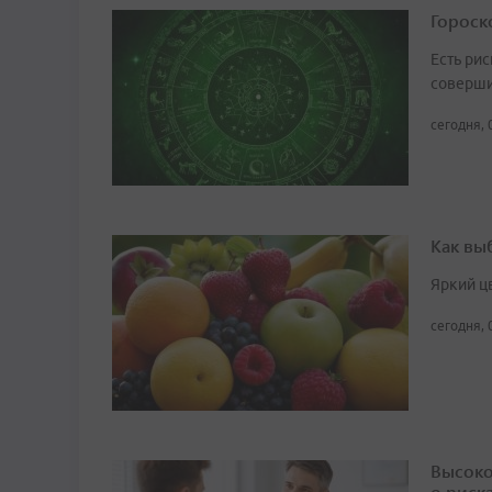
Гороско
Есть рис
соверши
сегодня, 
Как вы
Яркий ц
сегодня, 
Высоко
о риск