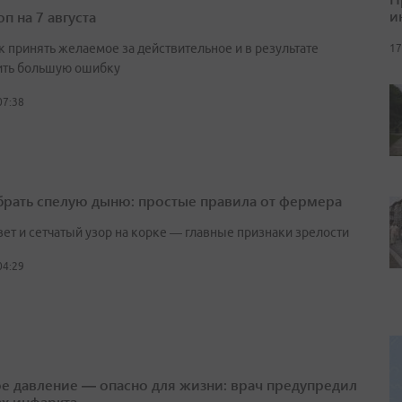
и
п на 7 августа
к принять желаемое за действительное и в результате
17
ть большую ошибку
07:38
брать спелую дыню: простые правила от фермера
вет и сетчатый узор на корке — главные признаки зрелости
04:29
е давление — опасно для жизни: врач предупредил
ах инфаркта