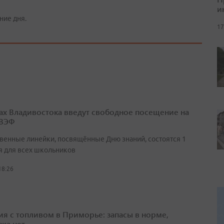
и
ние дня.
17
ах Владивостока введут свободное посещение на
 ВЭФ
венные линейки, посвящённые Дню знаний, состоятся 1
я для всех школьников
18:26
ия с топливом в Приморье: запасы в норме,
жа нет