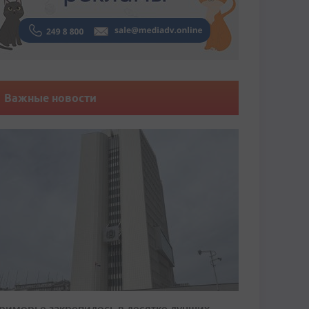
Важные новости
риморье закрепилось в десятке лучших