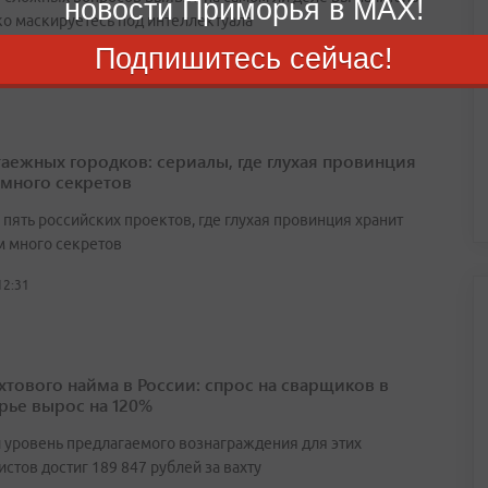
новости Приморья в MAX!
ко маскируетесь под интеллектуала
Подпишитесь сейчас!
12:20
таежных городков: сериалы, где глухая провинция
 много секретов
пять российских проектов, где глухая провинция хранит
 много секретов
12:31
ахтового найма в России: спрос на сварщиков в
ье вырос на 120%
 уровень предлагаемого вознаграждения для этих
стов достиг 189 847 рублей за вахту