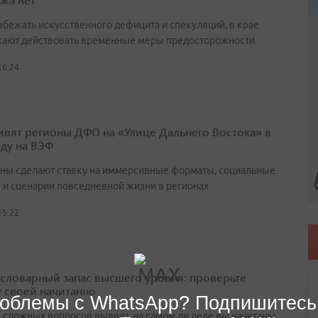
збежать искусственного дефицита и спекуляций, в крае
ают действовать временные меры предосторожности
16:24
ивят регионы ДФО на «Улице Дальнего Востока» в
оду на ВЭФ
ны сделают ставку на иммерсивные форматы, социальные
 и сценарии повседневной жизни в регионах
15:22
а словарный запас высшего уровня: проверьте
у своей начитанно
облемы с WhatsApp? Подпишитесь
0 сложных вопросов выявят, на самом ли деле вы начитаны