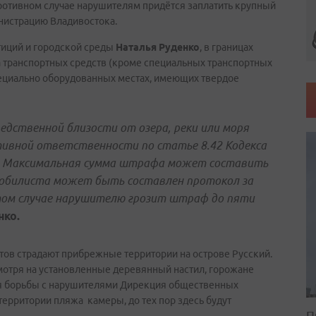
противном случае нарушителям придётся заплатить крупный
нистрацию Владивостока.
тиций и городской среды
Наталья Руденко
, в границах
 транспортных средств (кроме специальных транспортных
пециально оборудованных местах, имеющих твердое
едственной близости от озера, реки или моря
ивной ответственности по статье 8.42 Кодекса
. Максимальная сумма штрафа может составить
омобилиста может быть составлен протокол за
том случае нарушителю грозит штраф до пяти
нко.
тов страдают прибрежные территории на острове Русский.
мотря на установленные деревянный настил, горожане
ля борьбы с нарушителями Дирекция общественных
территории пляжа камеры, до тех пор здесь будут
П