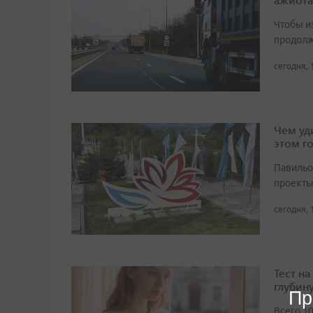
Чтобы и
продолж
сегодня, 
Чем уд
этом г
Павильо
проекты
сегодня, 
Тест н
глубин
Пр
Всего 1