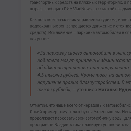
транспортных средств на пляжных территориях. В 
штраф, сообщает РИА VladNews со ссылкой на адми
Как поясняет начальник управления туризма, инвес
водоохранных зон запрещается движение и стоянка
средств). Исключение – парковка автомобилей в с
покрытие.
«За парковку своего автомобиля в непоср
водителя могут привлечь к администрат
об административных правонарушениях
4,5 тысячи рублей. Кроме того, на авт
нарушение правил благоустройства. В э
тысяч рублей»,
– уточнила
Наталья Руде
Отметим, что чаще всего от нерадивых автомобилис
Яркий пример тому - пляж бухты Ахлестышева. Нес
продолжают парковать свои автомобили у воды. Д
пространств Владивостока планирует установить на 