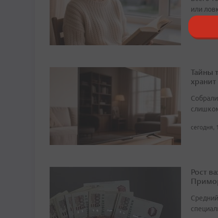
или лов
сегодня, 
Тайны 
хранит
Собрали 
слишком
сегодня, 
Рост в
Примор
Средний
специали