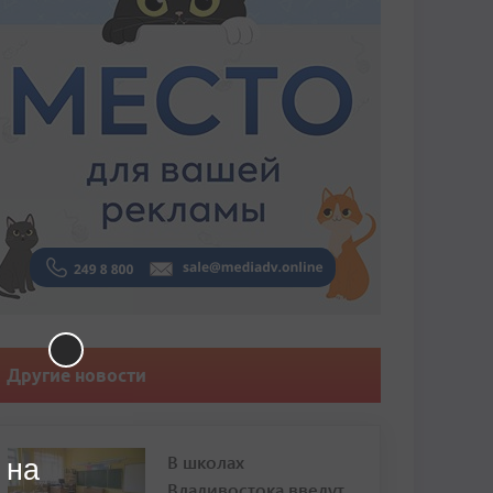
Другие новости
В школах
 на
Владивостока введут