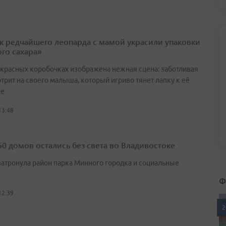
к редчайшего леопарда с мамой украсили упаковки
ого сахара»
-красных коробочках изображена нежная сцена: заботливая
трит на своего малыша, который игриво тянет лапку к её
ке
13:48
50 домов остались без света во Владивостоке
затронула район парка Минного городка и социальные
ы
Ф
12:39
2