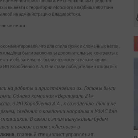
е временной приостановки. Ее специалистам предстоит
ях и вывезти с территории Морского кладбища 800 тонн
сылкой на администрацию Владивостока.
окомментировали, что для спила сухих и сломанных веток,
ких кладбищ были заключены дополнительные контракты с
е» эти обязательства были возложены на компанию
на ИП Коробченко А. А. Они стали победителями открытых
шли на работы и приостановили их. Готовы были
ями. Однако компания «Вертикаль-21»
тв, а ИП Коробченко А.А., к сожалению, так и не
гнем, сведения о компании направим в УФАС для
оставщиков. В связи с этим вынуждены будем
ьев и вывоза веток с «Лесного» и
лкина
, главный специалист управления.
П