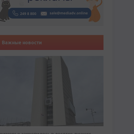
Важные новости
риморье закрепилось в десятке лучших