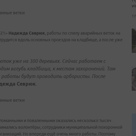
и
17
-21»
Надежда Севрюк
, работы по спилу аварийных веток на
трудится вдоль основных проездов на кладбище, а после уже
еток уже на 300 деревьях. Сейчас работаем с
им вглубь кладбища, к местам захоронений. Там
и работы будут проводить арбористы. После
дежда Севрюк
.
сломанными и поваленными оказались несколько тысяч
нимались волонтёры, сотрудники муниципальной похоронной
анизаций. Но впереди ещё очень много работы. Поэтому