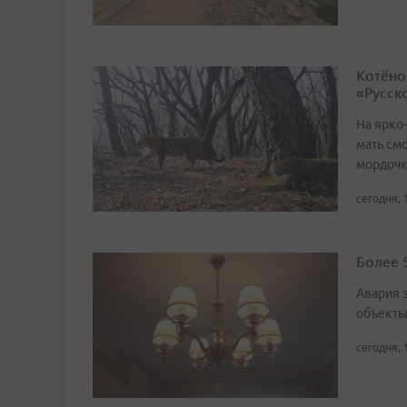
Котёно
«Русск
На ярко
мать смо
мордоч
сегодня, 
Более 
Авария 
объект
сегодня, 