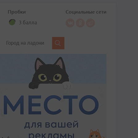
Пробки
Социальные сети
3 балла
Город на ладони