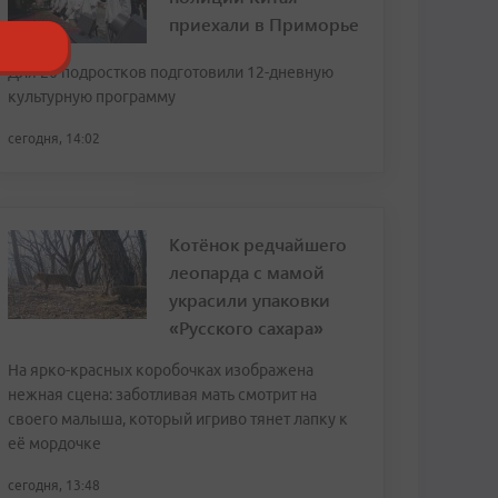
приехали в Приморье
Для 20 подростков подготовили 12-дневную
культурную программу
сегодня, 14:02
Котёнок редчайшего
леопарда с мамой
украсили упаковки
«Русского сахара»
На ярко-красных коробочках изображена
нежная сцена: заботливая мать смотрит на
своего малыша, который игриво тянет лапку к
её мордочке
сегодня, 13:48