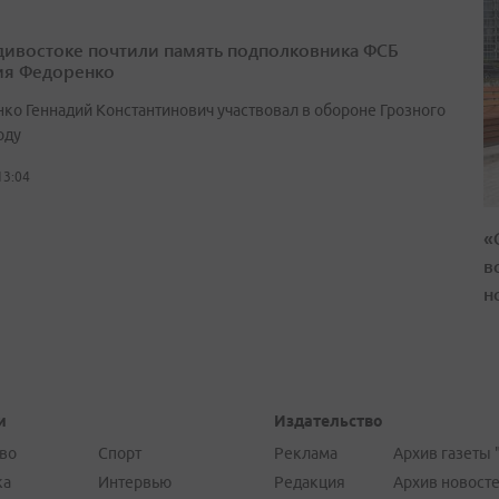
дивостоке почтили память подполковника ФСБ
ия Федоренко
ко Геннадий Константинович участвовал в обороне Грозного
оду
13:04
«
в
н
и
Издательство
во
Спорт
Реклама
Архив газеты 
ка
Интервью
Редакция
Архив новост