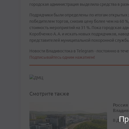
городская администрация выделила средства в раз
Подрядчики были определены по итогам открытых э
победителем торгов, снизив цену более чем на 60 %
стоимость мероприятий на 31 %. Пока городская ад
Коробченко А. А. и искать новых подрядчиков, нав
представителей муниципальной похоронной службы
Новости Владивостока в Telegram - постоянно в тече
Подписывайтесь одним нажатием!
Смотрите также
Россия
Владив
Пр
В ДВФУ 