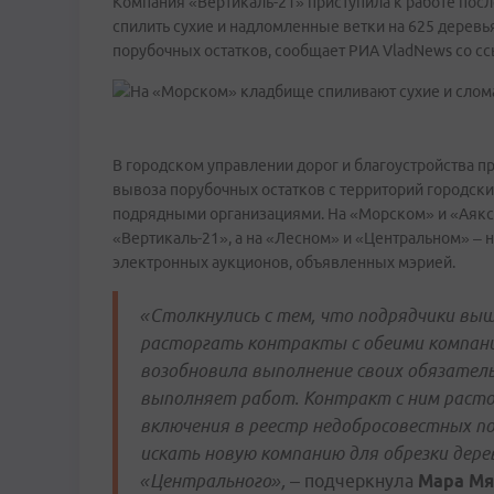
Компания «Вертикаль-21» приступила к работе посл
спилить сухие и надломленные ветки на 625 деревь
порубочных остатков, сообщает РИА VladNews со с
В городском управлении дорог и благоустройства пр
вывоза порубочных остатков с территорий городс
подрядными организациями. На «Морском» и «Аякс
«Вертикаль-21», а на «Лесном» и «Центральном» – 
электронных аукционов, объявленных мэрией.
«Столкнулись с тем, что подрядчики вы
расторгать контракты с обеими компани
возобновила выполнение своих обязательс
выполняет работ. Контракт с ним растор
включения в реестр недобросовестных п
искать новую компанию для обрезки дерев
«Центрального»,
– подчеркнула
Мара Мя