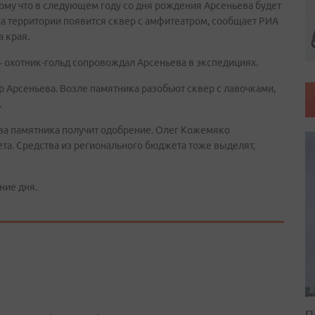
тому что в следующем году со дня рождения Арсеньева будет
 на территории появится сквер с амфитеатром, сообщает РИА
 края.
– охотник-гольд сопровождал Арсеньева в экспедициях.
р Арсеньева. Возле памятника разобьют сквер с лавочками,
».
тва памятника получит одобрение. Олег Кожемяко
та. Средства из регионального бюджета тоже выделят,
ние дня.
П