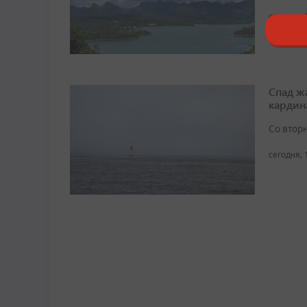
сегодня, 
Спад ж
кардин
Со втор
сегодня, 