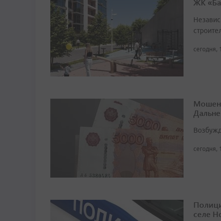
ЖК «Ба
Независ
строител
сегодня, 
Мошенн
Дальне
Возбужд
сегодня, 
Полици
селе Н