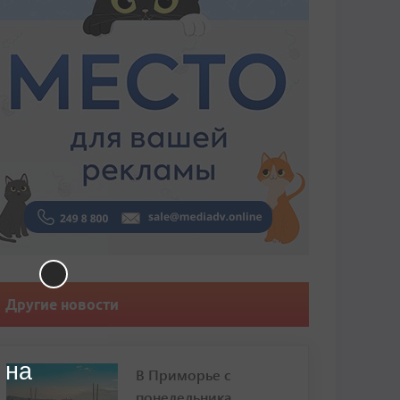
Другие новости
 на
В Приморье с
понедельника