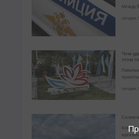
Между б
сегодня, 
Чем уд
этом г
Павильо
проекты
сегодня, 
Солнеч
Пр
Комфорт
идеальн