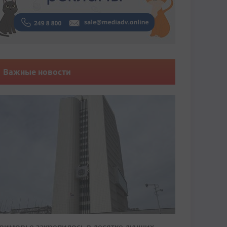
Важные новости
риморье закрепилось в десятке лучших