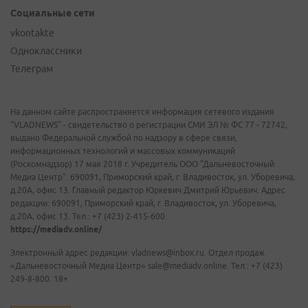
Социальные сети
vkontakte
Одноклассники
Телеграм
На данном сайте распространяется информация сетевого издания
"VLADNEWS" - свидетельство о регистрации СМИ ЭЛ № ФС 77 - 72742,
выдано Федеральной службой по надзору в сфере связи,
информационных технологий и массовых коммуникаций
(Роскомнадзор) 17 мая 2018 г. Учредитель ООО "Дальневосточный
Медиа Центр". 690091, Приморский край, г. Владивосток, ул. Уборевича,
д.20А, офис 13. Главный редактор Юркевич Дмитрий Юрьевич. Адрес
редакции: 690091, Приморский край, г. Владивосток, ул. Уборевича,
д.20А, офис 13. Тел.: +7 (423) 2-415-600.
https://mediadv.online/
Электронный адрес редакции: vladnews@inbox.ru. Отдел продаж
«Дальневосточный Медиа Центр» sale@mediadv.online. Тел.: +7 (423)
249-8-800. 18+