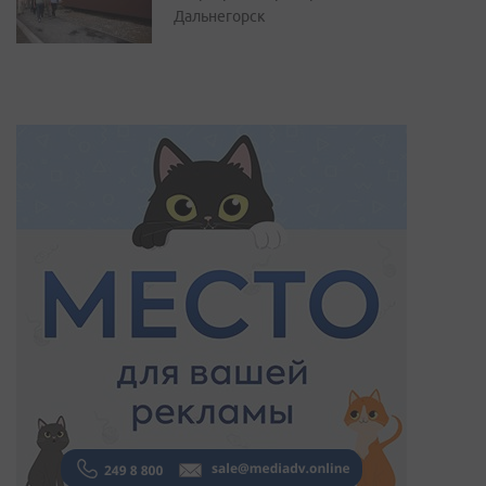
Дальнегорск