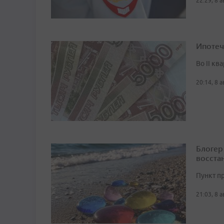
22:29, 8 
Ипотеч
Во II кв
20:14, 8 
Блогер
восста
Пункт п
21:03, 8 