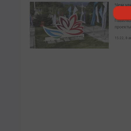
Чем уд
этом г
Павильо
проекты
15:22, 8 