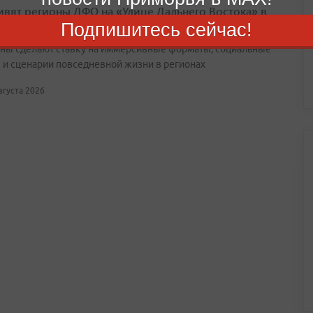
ивят регионы ДФО на «Улице Дальнего Востока» в
оду на ВЭФ
Подпишитесь сейчас!
ны сделают ставку на иммерсивные форматы, социальные
 и сценарии повседневной жизни в регионах
августа 2026