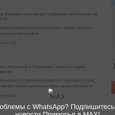
ах Владивостока введут свободное посещение на
 ВЭФ
венные линейки, посвящённые Дню знаний, состоятся 1
я для всех школьников
августа 2026
ия с топливом в Приморье: запасы в норме,
жа нет
збежать искусственного дефицита и спекуляций, в крае
ают действовать временные меры предосторожности
августа 2026
облемы с WhatsApp? Подпишитесь
новости Приморья в MAX!