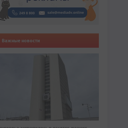
Важные новости
риморье закрепилось в десятке лучших