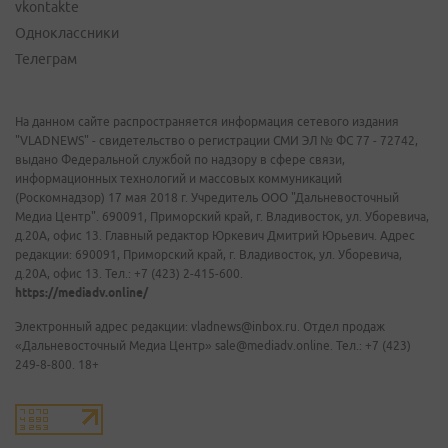
vkontakte
Одноклассники
Телеграм
На данном сайте распространяется информация сетевого издания
"VLADNEWS" - свидетельство о регистрации СМИ ЭЛ № ФС 77 - 72742,
выдано Федеральной службой по надзору в сфере связи,
информационных технологий и массовых коммуникаций
(Роскомнадзор) 17 мая 2018 г. Учредитель ООО "Дальневосточный
Медиа Центр". 690091, Приморский край, г. Владивосток, ул. Уборевича,
д.20А, офис 13. Главный редактор Юркевич Дмитрий Юрьевич. Адрес
редакции: 690091, Приморский край, г. Владивосток, ул. Уборевича,
д.20А, офис 13. Тел.: +7 (423) 2-415-600.
https://mediadv.online/
Электронный адрес редакции: vladnews@inbox.ru. Отдел продаж
«Дальневосточный Медиа Центр» sale@mediadv.online. Тел.: +7 (423)
249-8-800. 18+