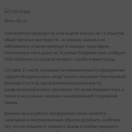
Фото: Vlc.ru
Озеленители проведут на этой неделе покосы на 13 объектах
общественных пространств – в скверах, парках и на
набережных, а также приведут в порядок траву вдоль
пешеходных зон и дорог на 16 улицах Владивостока, сообщает
РИА VladNews со ссылкой на пресс-службу мэрии города.
Сегодня, 21 июля, специалисты муниципального предприятия
«Дороги Владивостока» ведут покосы на улицах Черемуховой,
Вилкова, Русской, вдоль Баляевской развязки, по
разделительной полосе проспекта 100-летия Владивостока, а
также в нескольких скверах и на набережной Спортивной
гавани.
Важной частью работы предприятия также является
санитарная и омолаживающая обрезка деревьев, особенно
тех, что пострадали от ледяного дождя в ноябре прошлого