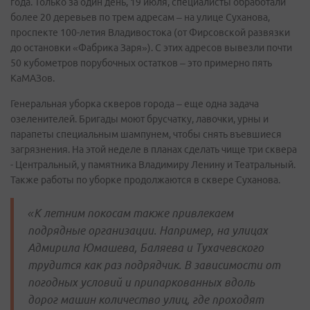
года. Только за один день, 19 июля, специалисты обработали
более 20 деревьев по трем адресам – на улице Суханова,
проспекте 100-летия Владивостока (от Фирсовской развязки
до остановки «Фабрика Заря»). С этих адресов вывезли почти
50 кубометров порубочных остатков – это примерно пять
КаМАЗов.
Генеральная уборка скверов города – еще одна задача
озеленителей. Бригады моют брусчатку, лавочки, урны и
парапеты специальным шампунем, чтобы снять въевшиеся
загрязнения. На этой неделе в планах сделать чище три сквера
- Центральный, у памятника Владимиру Ленину и Театральный.
Также работы по уборке продолжаются в сквере Суханова.
«К летним покосам также привлекаем
подрядные организации. Например, на улицах
Адмирила Юмашева, Баляева и Тухачевского
трудится как раз подрядчик. В зависимости от
погодных условий и припаркованных вдоль
дорог машин количество улиц, где проходят