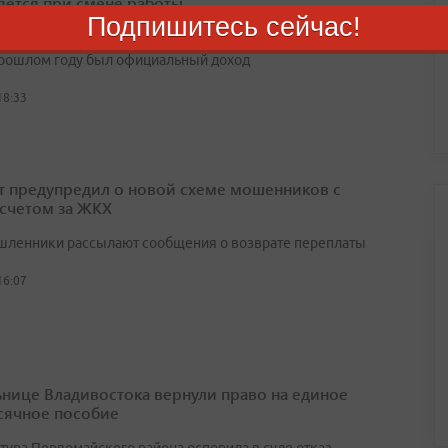
яется при смене работы
Подпишитесь сейчас!
ься за выплатой можно даже в период поиска новой работы,
прошлом году был официальный доход
18:33
т предупредил о новой схеме мошенников с
счетом за ЖКХ
ленники рассылают сообщения о возврате переплаты
16:07
нице Владивостока вернули право на единое
ячное пособие