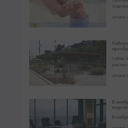
Прокура
Отделен
сегодня, 
Набере
преобр
Сейчас 
участке
сегодня, 
В нояб
недели
В ноябре
сегодня, 