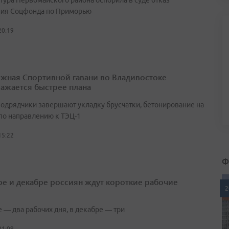
тура Первомайского района оспорила в суде отказ
ия Соцфонда по Приморью
20:19
жная Спортивной гавани во Владивостоке
ажается быстрее плана
подрядчики завершают укладку брусчатки, бетонирование на
 по направлению к ТЭЦ-1
15:22
Ф
ре и декабре россиян ждут короткие рабочие
2
 — два рабочих дня, в декабре — три
21:09