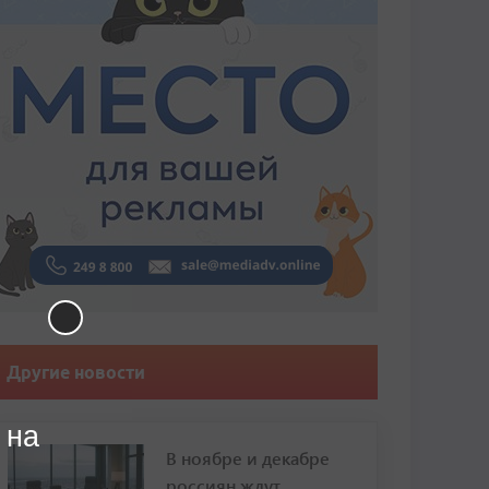
Другие новости
 на
В ноябре и декабре
россиян ждут