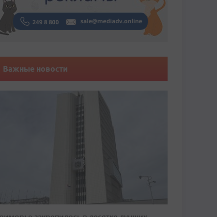
Важные новости
риморье закрепилось в десятке лучших