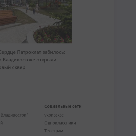
Сердце Патрокла» забилось:
о Владивостоке открыли
овый сквер
Социальные сети
"Владивосток"
vkontakte
ей
Одноклассники
Телеграм