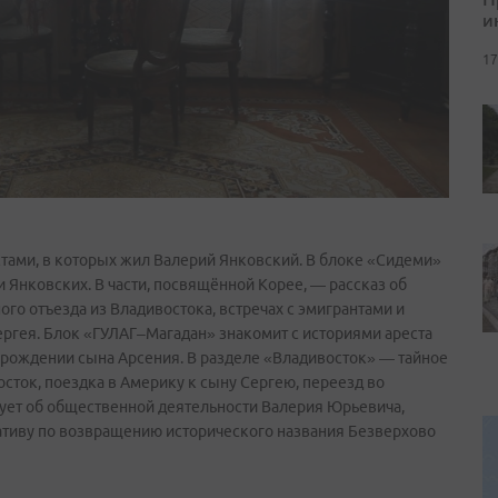
и
17
естами, в которых жил Валерий Янковский. В блоке «Сидеми»
Янковских. В части, посвящённой Корее, — рассказ об
го отъезда из Владивостока, встречах с эмигрантами и
ргея. Блок «ГУЛАГ–Магадан» знакомит с историями ареста
и рождении сына Арсения. В разделе «Владивосток» — тайное
сток, поездка в Америку к сыну Сергею, переезд во
ет об общественной деятельности Валерия Юрьевича,
иативу по возвращению исторического названия Безверхово