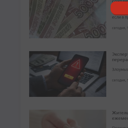
сохран
Обратит
если в 
сегодня, 
Экспер
перера
Злоумыш
сегодня, 
Житель
ежемес