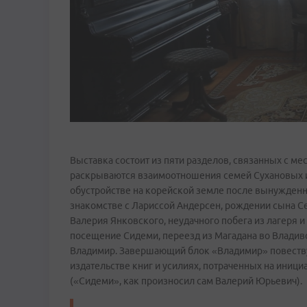
Выставка состоит из пяти разделов, связанных с м
раскрываются взаимоотношения семей Сухановых и 
обустройстве на корейской земле после вынужденно
знакомстве с Лариссой Андерсен, рождении сына Се
Валерия Янковского, неудачного побега из лагеря 
посещение Сидеми, переезд из Магадана во Владиво
Владимир. Завершающий блок «Владимир» повеству
издательстве книг и усилиях, потраченных на иниц
(«Сидеми», как произносил сам Валерий Юрьевич).