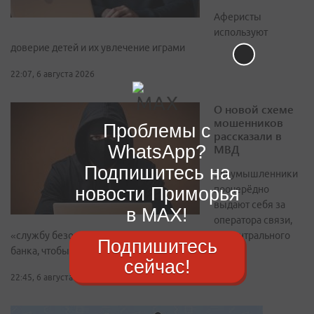
Аферисты
используют
доверие детей и их увлечение играми
22:07, 6 августа 2026
О новой схеме
мошенников
Проблемы с
рассказали в
WhatsApp?
МВД
Подпишитесь на
Злоумышленники
новости Приморья
поочерёдно
выдают себя за
в MAX!
оператора связи,
«службу безопасности Госуслуг» и сотрудника Центрального
Подпишитесь
банка, чтобы вывезти сбережения
сейчас!
22:45, 6 августа 2026