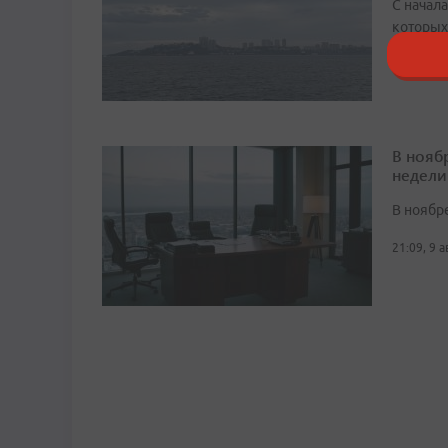
С начала
которых
22:18, 9 
В нояб
недели
В ноябре
21:09, 9 