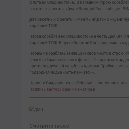
флота во Владивостоке. В парадном строю кораблей
ракетных фрегата в бухте Золотой Рог, сообщает Р
Два ракетных фрегата – «Чан Хынг Дао» и «Куанг Чу
кораблей ТОФ.
Парад кораблей во Владивостоке в честь Дня ВМФ п
кораблей ТОФ. В бухте Золотой Рог завершают созд
Первым кораблем, занявшим свое место в строю, с
флагман Тихоокеанского флота – Гвардейский орде
противолодочный корабль «Адмирал Трибуц», малы
подводная лодка «Усть-Камчатск».
Новости Владивостока в Telegram - постоянно в тече
Подписывайтесь одним нажатием!
Смотрите также