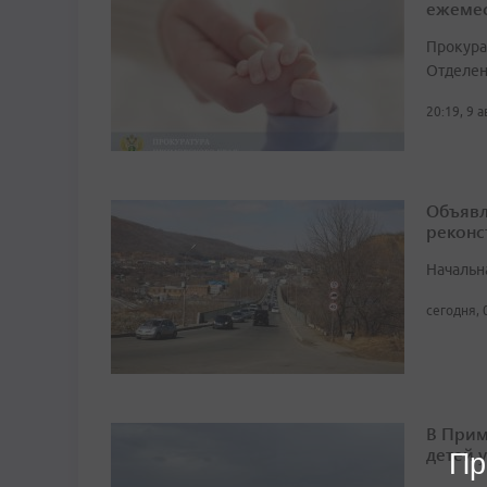
ежемес
Прокура
Отделен
20:19, 9 
Объявл
реконс
Начальн
сегодня, 
В Прим
детей 
Пр