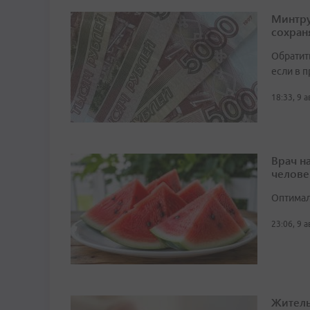
Минтру
сохран
Обратит
если в 
18:33, 9 
Врач н
челове
Оптимал
23:06, 9 
Житель