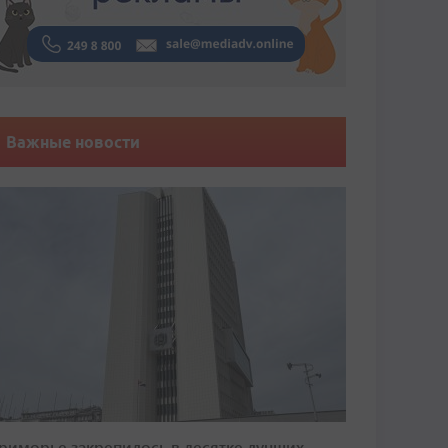
Важные новости
риморье закрепилось в десятке лучших