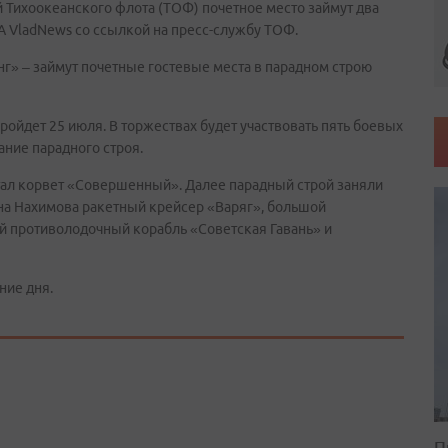
 Тихоокеанского флота (ТОФ) почетное место займут два
ИА VladNews со ссылкой на пресс-службу ТОФ.
нг» – займут почетные гостевые места в парадном строю
ройдет 25 июля. В торжествах будет участвовать пять боевых
ание парадного строя.
тал корвет «Совершенный». Далее парадный строй заняли
на Нахимова ракетный крейсер «Варяг», большой
й противолодочный корабль «Советская Гавань» и
ние дня.
П