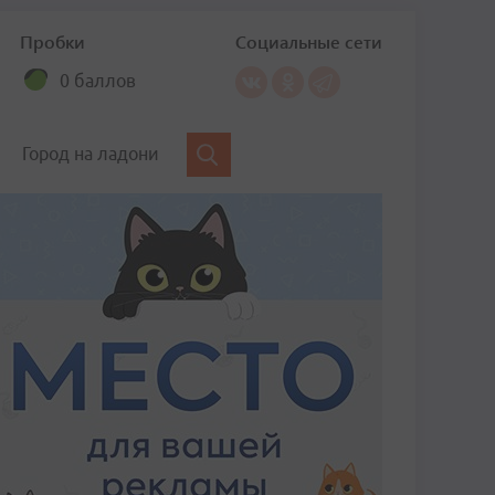
Пробки
Социальные сети
0 баллов
Город на ладони