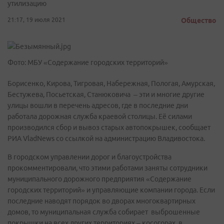
утилизацию
21:17, 19 июля 2021
Общество
Фото: МБУ «Содержание городских территорий»
Борисенко, Кирова, Тигровая, Набережная, Пологая, Амурская,
Бестужева, Посьетская, Станюковича – эти и многие другие
улицы вошли в перечень адресов, где в последние дни
работала дорожная служба краевой столицы. Её силами
производился сбор и вывоз старых автопокрышек, сообщает
РИА VladNews со ссылкой на администрацию Владивостока.
В городском управлении дорог и благоустройства
прокомментировали, что этими работами заняты сотрудники
муниципального дорожного предприятия «Содержание
городских территорий» и управляющие компании города. Если
последние наводят порядок во дворах многоквартирных
домов, то муниципальная служба собирает выброшенные
покрышки на всех других территориях – косогорах, в