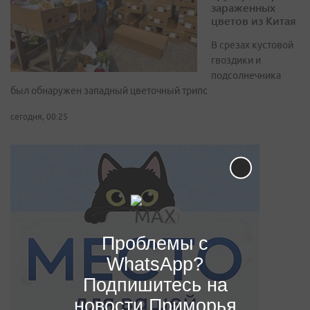
зараженных
цветов из Китая
В срезах кустовой
гвоздики и
подсолнечника
был обнаружен западный цветочный трипс
сегодня, 00:25
Проблемы с
WhatsApp?
Подпишитесь на
новости Приморья