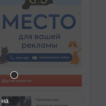
Другие новости
Приморские
 на
водители назвали