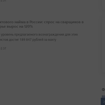
12:31
ахтового найма в России: спрос на сварщиков в
ье вырос на 120%
 уровень предлагаемого вознаграждения для этих
стов достиг 189 847 рублей за вахту
12:37
Ф
2