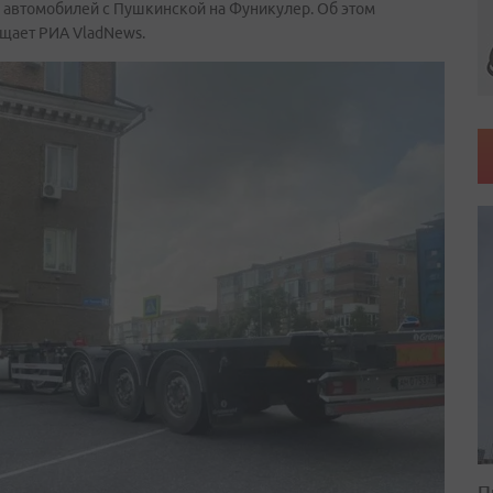
х автомобилей с Пушкинской на Фуникулер. Об этом
общает РИА VladNews.
П