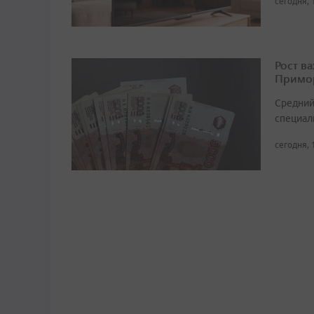
сегодня, 
Рост в
Примор
Средний
специали
сегодня, 