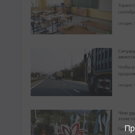
Торжест
сентябр
сегодня, 
Ситуац
ажиота
Чтобы и
продолж
сегодня, 
Чем уд
этом г
Пр
Павильо