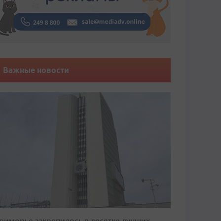
Важные новости
риморье закрепилось в десятке лучших