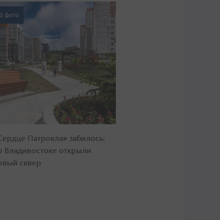
0 фото
Сердце Патрокла» забилось:
о Владивостоке открыли
овый сквер