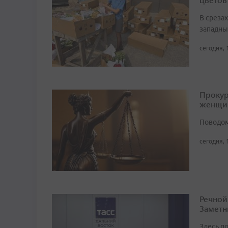
В среза
западны
сегодня, 
Прокур
женщи
Поводом
сегодня, 
Речной
Заметн
Здесь по