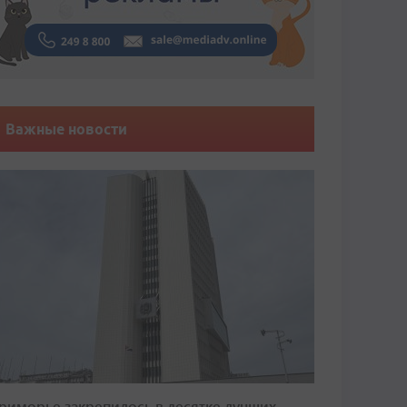
Важные новости
риморье закрепилось в десятке лучших