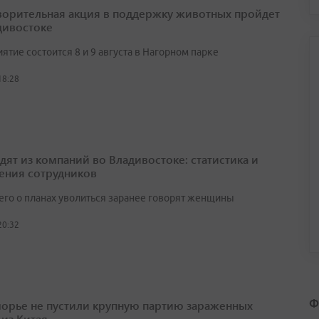
ворительная акция в поддержку животных пройдет
дивостоке
тие состоится 8 и 9 августа в Нагорном парке
18:28
одят из компаний во Владивостоке: статистика и
ения сотрудников
его о планах уволиться заранее говорят женщины
20:32
Ф
орье не пустили крупную партию зараженных
 из Китая