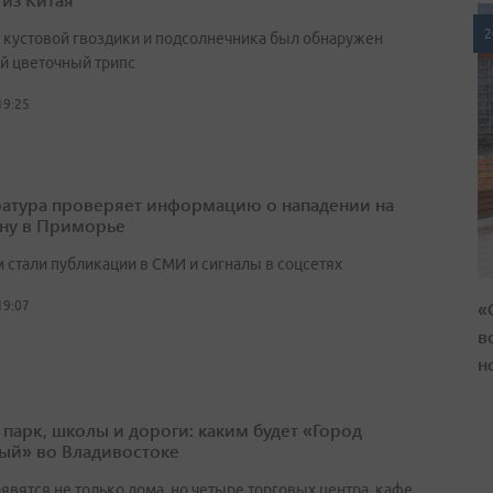
2
х кустовой гвоздики и подсолнечника был обнаружен
й цветочный трипс
19:25
атура проверяет информацию о нападении на
ну в Приморье
 стали публикации в СМИ и сигналы в соцсетях
«
19:07
в
н
 парк, школы и дороги: каким будет «Город
ый» во Владивостоке
явятся не только дома, но четыре торговых центра, кафе,