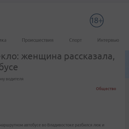
ика
Происшествия
Спорт
Интервью
екло: женщина рассказала,
обусе
ону водителя
Общество
в маршрутном автобусе во Владивостоке разбился люк и