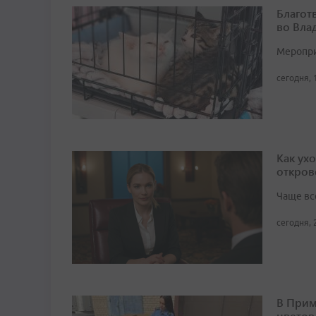
Благот
во Вла
Мероприя
сегодня, 
Как ух
откров
Чаще вс
сегодня, 
В Прим
цветов