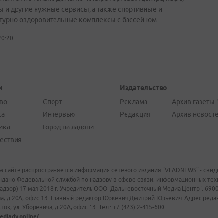
ы и другие нужные сервисы, а также спортивные и
турно-оздоровительные комплексы с бассейном
20:20
и
Издательство
во
Спорт
Реклама
Архив газеты 
ка
Интервью
Редакция
Архив новост
ика
Город на ладони
ествия
м сайте распространяется информация сетевого издания "VLADNEWS" - свиде
ыдано Федеральной службой по надзору в сфере связи, информационных те
адзор) 17 мая 2018 г. Учредитель ООО "Дальневосточный Медиа Центр". 69009
а, д.20А, офис 13. Главный редактор Юркевич Дмитрий Юрьевич. Адрес редакц
ок, ул. Уборевича, д.20А, офис 13. Тел.: +7 (423) 2-415-600.
ediadv.online/