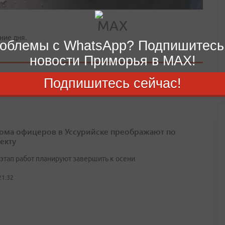
ние дня.
облемы с WhatsApp? Подпишитесь
новости Приморья в MAX!
Подпишитесь сейчас!
ома офицеров в Уссурийске преображают по
екту
этап работ планируют завершить к осени
21:32