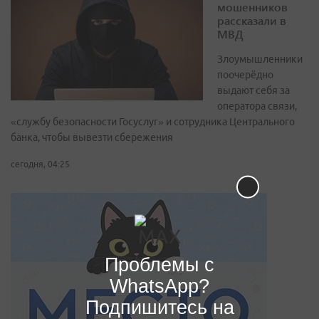
мошенников
рассказали в
МВД
Злоумышленники
поочерёдно
выдают себя за
оператора связи,
«службу безопасности Госуслуг» и сотрудника Центрального
банка, чтобы вывезти сбережения
сегодня, 04:25
Проблемы с
WhatsApp?
Подпишитесь на