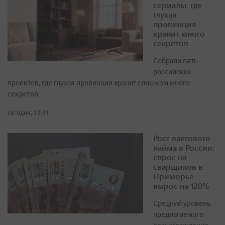
сериалы, где
глухая
провинция
хранит много
секретов
Собрали пять
российских
проектов, где глухая провинция хранит слишком много
секретов
сегодня, 12:31
Рост вахтового
найма в России:
спрос на
сварщиков в
Приморье
вырос на 120%
Средний уровень
предлагаемого