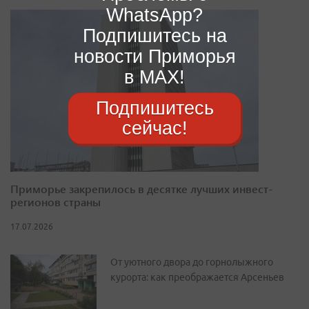
WhatsApp?
Подпишитесь на
новости Приморья
в MAX!
Подпишитесь
сейчас!
Приморье закрепилось в десятке лучших инвест-
регионов страны
17.07.2026
От уютного двора до горнолыжного
курорта: как преображается Арсеньев