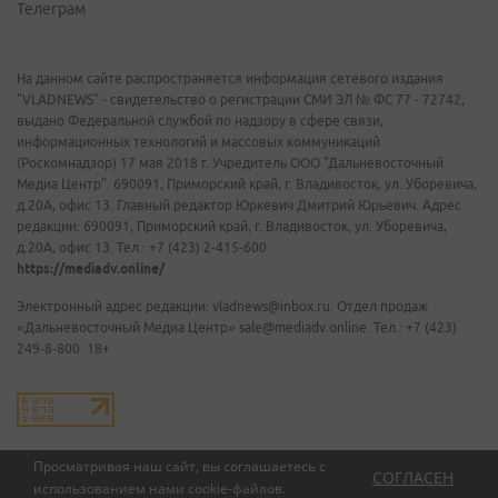
Телеграм
На данном сайте распространяется информация сетевого издания
"VLADNEWS" - свидетельство о регистрации СМИ ЭЛ № ФС 77 - 72742,
выдано Федеральной службой по надзору в сфере связи,
информационных технологий и массовых коммуникаций
(Роскомнадзор) 17 мая 2018 г. Учредитель ООО "Дальневосточный
Медиа Центр". 690091, Приморский край, г. Владивосток, ул. Уборевича,
д.20А, офис 13. Главный редактор Юркевич Дмитрий Юрьевич. Адрес
редакции: 690091, Приморский край, г. Владивосток, ул. Уборевича,
д.20А, офис 13. Тел.: +7 (423) 2-415-600.
https://mediadv.online/
Электронный адрес редакции: vladnews@inbox.ru. Отдел продаж
«Дальневосточный Медиа Центр» sale@mediadv.online. Тел.: +7 (423)
249-8-800. 18+
Просматривая наш сайт, вы соглашаетесь с
СОГЛАСЕН
использованием нами
cookie-файлов
.