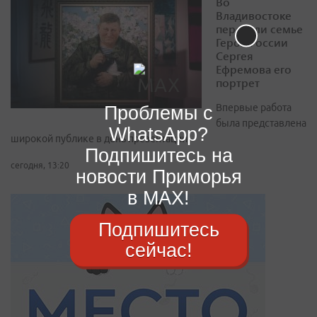
Во
Владивостоке
передали семье
Героя России
Сергея
Ефремова его
портрет
Проблемы с
Впервые работа
была представлена
WhatsApp?
широкой публике в день презентации
Подпишитесь на
сегодня, 13:20
новости Приморья
в MAX!
Подпишитесь
сейчас!