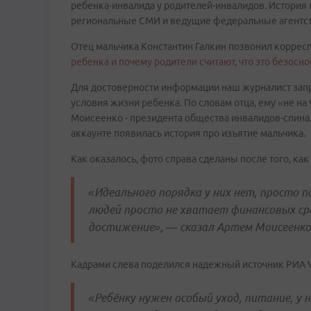
ребенка-инвалида у родителей-инвалидов. История 
региональные СМИ и ведущие федеральные агентст
Отец мальчика Константин Галкин позвонил коррес
ребенка и почему родители считают, что это безосно
Для достоверности информации наш журналист запр
условия жизни ребенка. По словам отца, ему «не на ч
Моисеенко - президента общества инвалидов-спиналь
аккаунте появилась история про изъятие мальчика.
Как оказалось, фото справа сделаны после того, как
«Идеального порядка у них нет, просто 
людей просто не хватает финансовых сре
достижение», — сказал Артем Моисеенко
Кадрами слева поделился надежный источник РИА Vl
«Ребёнку нужен особый уход, питание, у