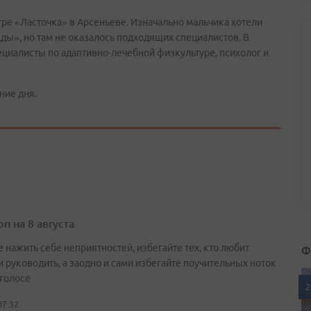
ре «Ласточка» в Арсеньеве. Изначально мальчика хотели
ы», но там не оказалось подходящих специалистов. В
циалисты по адаптивно-лечебной физкультуре, психолог и
ние дня.
п на 8 августа
Ф
 нажить себе неприятностей, избегайте тех, кто любит
и руководить, а заодно и сами избегайте поучительных ноток
 голосе
2
07:32