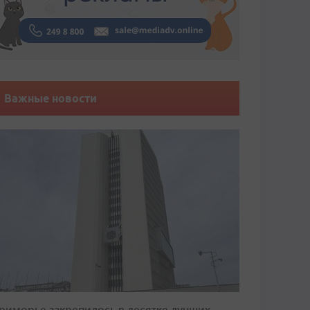
Важные новости
риморье закрепилось в десятке лучших