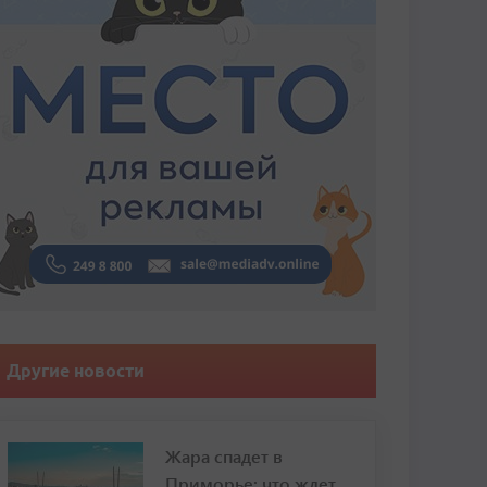
Другие новости
Жара спадет в
Приморье: что ждет