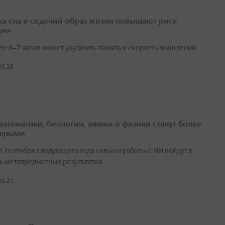
ка сна и сидячий образ жизни повышают риск
ции
ее 6–7 часов может ухудшить память и скорость мышления
05:28
математики, биологии, химии и физики станут более
адными
 1 сентября следующего года навыки работы с ИИ войдут в
ь метапредметных результатов
06:21