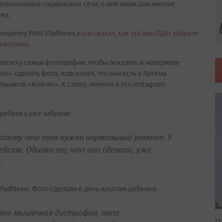
взволновала социальные сети, о ней написали многие
ва.
понденту РИА VladNews и
рассказал, как органы ПДН забрали
вательно.
осил у семьи фотографии, чтобы показать в материале
то» сделать фото, подсказал, что они есть у Артема
ников «Ковчег». К слову, именно в его Instagram-
 ребенка уже забрали:
потому что там нужен нормальный ремонт. У
дств. Однако то, что они сделали, уже
.
adNews. Фото сделали в день изъятия ребенка:
 него мышечная дистрофия, папа
П