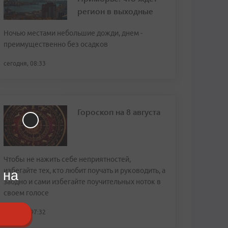
регион в выходные
Ночью местами небольшие дожди, днем -
преимущественно без осадков
сегодня, 08:33
Гороскоп на 8 августа
Чтобы не нажить себе неприятностей,
избегайте тех, кто любит поучать и руководить, а
 на
заодно и сами избегайте поучительных ноток в
своем голосе
сегодня, 07:32