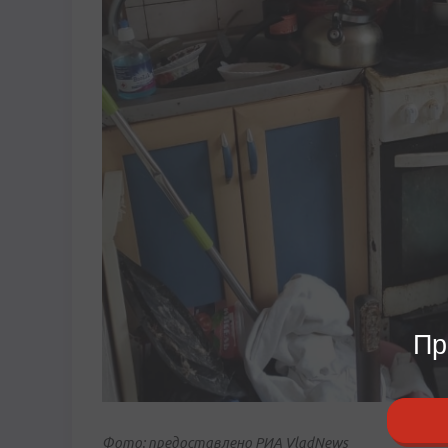
Пр
Фото: предоставлено РИА VladNews