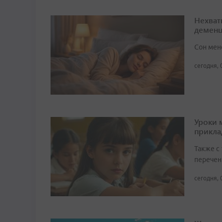
Нехват
демен
Сон мен
сегодня, 
Уроки 
прикл
Также с
перечен
сегодня, 