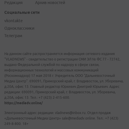
Редакция
Архив новостей
Социальные сети
vkontakte
Одноклассники
Телеграм
На данном сайте распространяется информация сетевого издания
"VLADNEWS" - свидетельство о регистрации СМИ ЭЛ № ФС 77 - 72742,
выдано Федеральной службой по надзору в сфере связи,
информационных технологий и массовых коммуникаций
(Роскомнадзор) 17 мая 2018 г. Учредитель ООО "Дальневосточный
Медиа Центр". 690091, Приморский край, г. Владивосток, ул. Уборевича,
д.20А, офис 13. Главный редактор Юркевич Дмитрий Юрьевич. Адрес
редакции: 690091, Приморский край, г. Владивосток, ул. Уборевича,
д.20А, офис 13. Тел.: +7 (423) 2-415-600.
https://mediadv.online/
Электронный адрес редакции: vladnews@inbox.ru. Отдел продаж
«Дальневосточный Медиа Центр» sale@mediadv.online. Тел.: +7 (423)
249-8-800. 18+