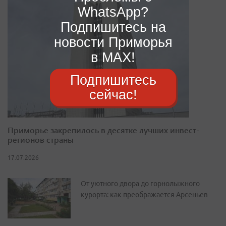
WhatsApp?
Подпишитесь на
новости Приморья
в MAX!
Подпишитесь
сейчас!
Приморье закрепилось в десятке лучших инвест-
регионов страны
17.07.2026
От уютного двора до горнолыжного
курорта: как преображается Арсеньев