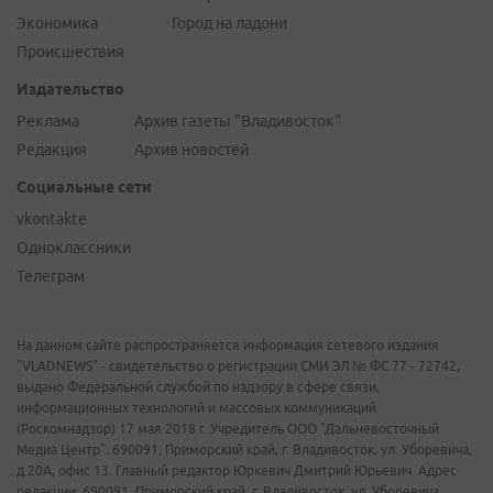
Экономика
Город на ладони
Происшествия
Издательство
Реклама
Архив газеты "Владивосток"
Редакция
Архив новостей
Социальные сети
vkontakte
Одноклассники
Телеграм
На данном сайте распространяется информация сетевого издания
"VLADNEWS" - свидетельство о регистрации СМИ ЭЛ № ФС 77 - 72742,
выдано Федеральной службой по надзору в сфере связи,
информационных технологий и массовых коммуникаций
(Роскомнадзор) 17 мая 2018 г. Учредитель ООО "Дальневосточный
Медиа Центр". 690091, Приморский край, г. Владивосток, ул. Уборевича,
д.20А, офис 13. Главный редактор Юркевич Дмитрий Юрьевич. Адрес
редакции: 690091, Приморский край, г. Владивосток, ул. Уборевича,