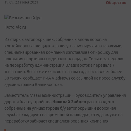
19:09, 23 июня 2021
Общество
Фото: vlc.ru
Из старых автопокрышек, собранных вдоль дорог, на
контейнерных площадках, в лесу, на пустырях и за гаражами,
специализированная компания изготавливают крошку для
покрытия спортивных и детских площадок. Только за неделю
на переработку администрация Владивостока передала 7
тысяч шин. Всего же их число с начала года составляет более
30 тысяч, сообщает РИА VladNews со ссылкой на пресс-службу
администрации Владивостока.
Заместитель главы администрации – руководитель управления
дорог и благоустройства
Николай Зайцев
рассказал, что
собранные на улицах города б/у автопокрышки дорожная
служба складирует на временной площадке, оттуда их уже на
переработку забирает специализированная компания.