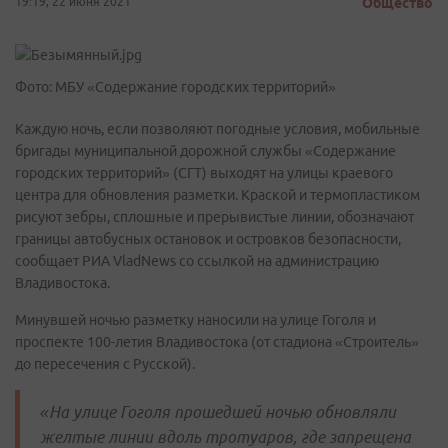
19:19, 22 июня 2021
Общество
Фото: МБУ «Содержание городских территорий»
Каждую ночь, если позволяют погодные условия, мобильные
бригады муниципальной дорожной службы «Содержание
городских территорий» (СГТ) выходят на улицы краевого
центра для обновления разметки. Краской и термопластиком
рисуют зебры, сплошные и прерывистые линии, обозначают
границы автобусных остановок и островков безопасности,
сообщает РИА VladNews со ссылкой на администрацию
Владивостока.
Минувшей ночью разметку наносили на улице Гоголя и
проспекте 100-летия Владивостока (от стадиона «Строитель»
до пересечения с Русской).
«На улице Гоголя прошедшей ночью обновляли
желтые линии вдоль тротуаров, где запрещена