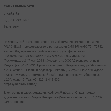
Социальные сети
vkontakte
Одноклассники
Телеграм
На данном сайте распространяется информация сетевого издания
"VLADNEWS" - свидетельство о регистрации СМИ ЭЛ № ФС 77 - 72742,
выдано Федеральной службой по надзору в сфере связи,
информационных технологий и массовых коммуникаций
(Роскомнадзор) 17 мая 2018 г. Учредитель ООО "Дальневосточный
Медиа Центр". 690091, Приморский край, г. Владивосток, ул. Уборевича,
д.20А, офис 13. Главный редактор Юркевич Дмитрий Юрьевич. Адрес
редакции: 690091, Приморский край, г. Владивосток, ул. Уборевича,
д.20А, офис 13. Тел.: +7 (423) 2-415-600.
https://mediadv.online/
Электронный адрес редакции: vladnews@inbox.ru. Отдел продаж
«Дальневосточный Медиа Центр» sale@mediadv.online. Тел.: +7 (423)
249-8-800. 18+