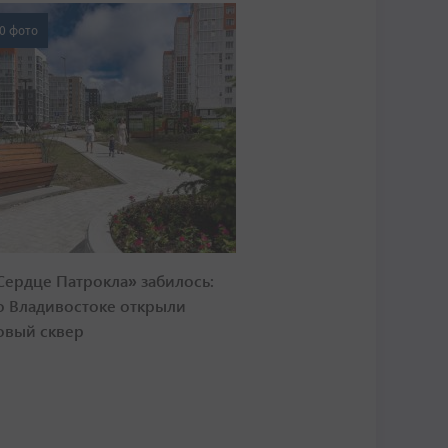
0 фото
Сердце Патрокла» забилось:
о Владивостоке открыли
овый сквер