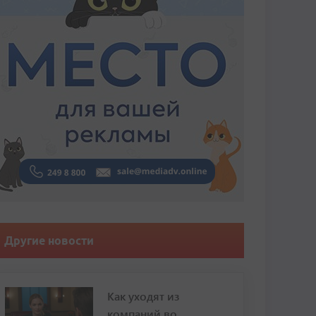
Другие новости
Как уходят из
компаний во