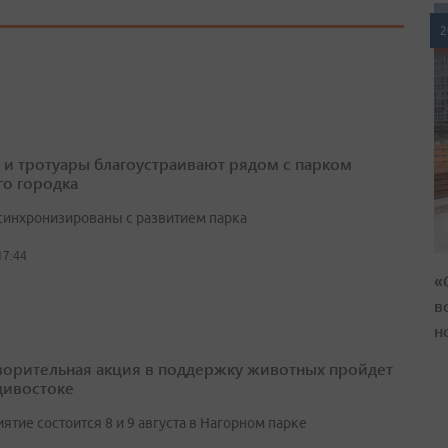
2
 и тротуары благоустраивают рядом с парком
о городка
синхронизированы с развитием парка
17:44
«
в
н
ворительная акция в поддержку животных пройдет
дивостоке
тие состоится 8 и 9 августа в Нагорном парке