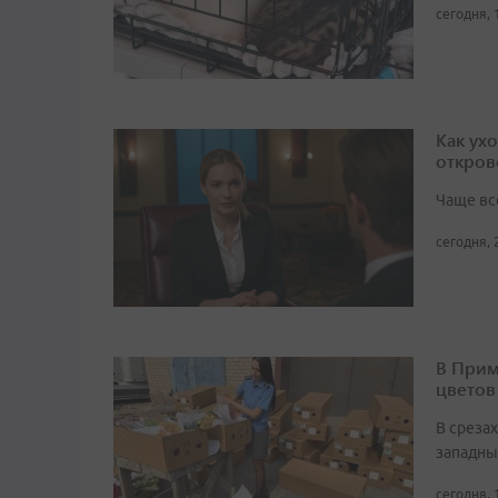
сегодня, 
Как ух
откров
Чаще вс
сегодня, 
В Прим
цветов
В среза
западны
сегодня, 