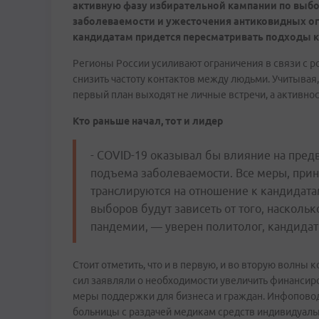
активную фазу избирательной кампании по выбор
заболеваемости и ужесточения антиковидных огр
кандидатам придется пересматривать подходы 
Регионы России усиливают ограничения в связи с 
снизить частоту контактов между людьми. Учитывая,
первый план выходят не личные встречи, а активнос
Кто раньше начал, тот и лидер
- COVID-19 оказывал бы влияние на пред
подъема заболеваемости. Все меры, при
транслируются на отношение к кандидата
выборов будут зависеть от того, насколь
пандемии, — уверен политолог, кандидат
Стоит отметить, что и в первую, и во вторую волны
сил заявляли о необходимости увеличить финансир
меры поддержки для бизнеса и граждан. Инфоповод
больницы с раздачей медикам средств индивидуальн