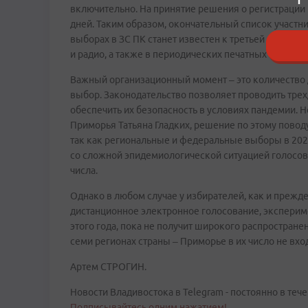
включительно. На принятие решения о регистрации к
дней. Таким образом, окончательный список участн
выборах в ЗС ПК станет известен к третьей декаде
и радио, а также в периодических печатных изданиях
Важный организационный момент – это количество д
выбор. Законодательство позволяет проводить трех
обеспечить их безопасность в условиях пандемии. Н
Приморья Татьяна Гладких, решение по этому повод
так как региональные и федеральные выборы в 202
со сложной эпидемиологической ситуацией голосован
числа.
Однако в любом случае у избирателей, как и прежд
дистанционное электронное голосование, экспериме
этого года, пока не получит широкого распростране
семи регионах страны – Приморье в их число не вход
Артем СТРОГИН.
Новости Владивостока в Telegram - постоянно в тече
Подписывайтесь одним нажатием!