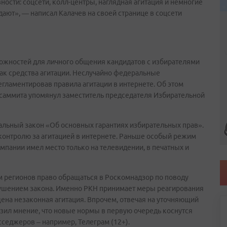
ости: соцсети, колл-центры, наглядная агитация и немногие
ют», — написал Калачев на своей странице в соцсети
ожностей для личного общения кандидатов с избирателями
ак средства агитации. Неслучайно федеральные
гламентировав правила агитации в интернете. Об этом
саммита упомянул заместитель председателя Избирательной
альный закон «Об основных гарантиях избирательных прав».
контролю за агитацией в интернете. Раньше особый режим
пании имел место только на телевидении, в печатных и
 регионов право обращаться в Роскомнадзор по поводу
рушением закона. Именно РКН принимает меры реагирования
ена незаконная агитация. Впрочем, отвечая на уточняющий
зил мнение, что новые нормы в первую очередь коснутся
сседжеров – например, Телеграм (12+).