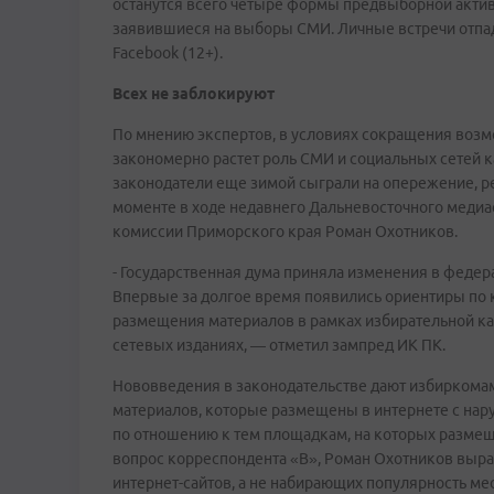
останутся всего четыре формы предвыборной активн
заявившиеся на выборы СМИ. Личные встречи отпада
Facebook (12+).
Всех не заблокируют
По мнению экспертов, в условиях сокращения возм
закономерно растет роль СМИ и социальных сетей к
законодатели еще зимой сыграли на опережение, ре
моменте в ходе недавнего Дальневосточного медиа
комиссии Приморского края Роман Охотников.
- Государственная дума приняла изменения в федер
Впервые за долгое время появились ориентиры по 
размещения материалов в рамках избирательной кам
сетевых изданиях, — отметил зампред ИК ПК.
Нововведения в законодательстве дают избиркомам
материалов, которые размещены в интернете с на
по отношению к тем площадкам, на которых размещ
вопрос корреспондента «В», Роман Охотников выра
интернет-сайтов, а не набирающих популярность ме