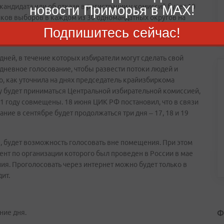
андидата или об отказе в регистрации у комиссий будет 10
новости Приморья в MAX!
иков выборов в каждом из 30 одномандатных округов на
 августа. Проведение предвыборной агитации на телевидении
Подпишитесь сейчас!
 и в сетевых изданиях начнется с 21 августа.
ней, в течение которых избиратели могут сделать свой
дневное голосование, чтобы развести потоки людей и
о, как уточнила на днях председатель крайизбиркома
у будет приниматься Центральной избирательной комиссией,
1 году совмещены. 18 июня ЦИК РФ постановил, что в связи
ие в сентябре будет продолжаться три дня – 17, 18 и 19
е, будет возможность голосовать вне помещения. При этом
нт по организации которого был проведен в России в мае
ния. Проголосовать через интернет можно будет только в
ит.
Ф
ние дня.