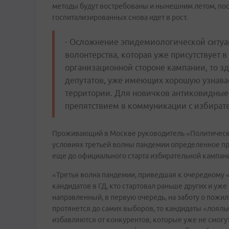
методы будут востребованы и нынешним летом, по
госпитализированных снова идет в рост.
- Осложнение эпидемиологической ситуац
волонтерства, которая уже присутствует в
организационной стороне кампании, то зд
депутатов, уже имеющих хорошую узнавае
территории. Для новичков антиковидные 
препятствием в коммуникации с избират
Проживающий в Москве руководитель «Политической
условиях третьей волны пандемии определенное п
еще до официального старта избирательной кампан
«Третья волна пандемии, приведшая к очередному «
кандидатов в ГД, кто стартовал раньше других и уже
направленный, в первую очередь, на заботу о пожил
протянется до самих выборов, то кандидаты «лояль
избавляются от конкурентов, которые уже не смогу