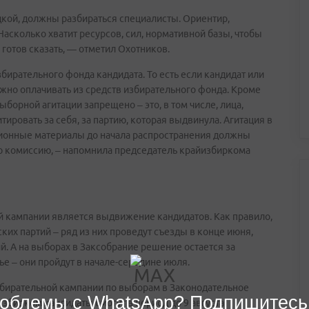
дкой, должны разбираться специалисты. Ориентир,
Насколько хватит ресурсов, сил, нормативной базы, чтобы
 готов сказать, — отметил Охотников.
збирательного фонда кандидата. То есть если кандидат или
жно оплачивать из средств избирательного фонда. Кроме
ыборной агитации запрещено – это, в том числе, лица,
ровать за себя, за партию, которая выдвинула. Агитация в
ационные материалы до начала распространения должны
ю комиссию, – напомнила председатель крайизбиркома
 кампании является выдвижение кандидатов. Как правило,
их партий – ряд из них проведут съезды в конце июня,
. А на выборах в Заксобрание решение остается за
 – они пройдут в начале-середине июля.
збирательной кампании по выборам в Законодательное
облемы с WhatsApp? Подпишитесь
збирком кандидаты смогут в период до 9 августа