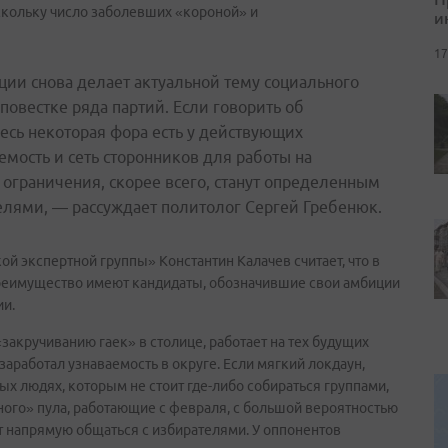
скольку число заболевших «короной» и
и
17
ии снова делает актуальной тему социального
 повестке ряда партий. Если говорить об
есь некоторая фора есть у действующих
мость и сеть сторонников для работы на
ограничения, скорее всего, станут определенным
елями, — рассуждает политолог Сергей Гребенюк.
 экспертной группы» Константин Калачев считает, что в
реимущество имеют кандидаты, обозначившие свои амбиции
ии.
закручиванию гаек» в столице, работает на тех будущих
 заработал узнаваемость в округе. Если мягкий локдаун,
ых людях, которым не стоит где-либо собираться группами,
ного» пула, работающие с февраля, с большой вероятностью
т напрямую общаться с избирателями. У оппонентов