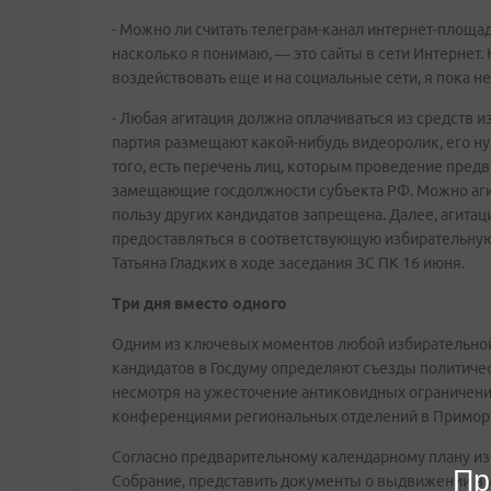
- Можно ли считать телеграм-канал интернет-площа
насколько я понимаю, — это сайты в сети Интернет. 
воздействовать еще и на социальные сети, я пока не
- Любая агитация должна оплачиваться из средств и
партия размещают какой-нибудь видеоролик, его ну
того, есть перечень лиц, которым проведение предв
замещающие госдолжности субъекта РФ. Можно агити
пользу других кандидатов запрещена. Далее, агит
предоставляться в соответствующую избирательну
Татьяна Гладких в ходе заседания ЗС ПК 16 июня.
Три дня вместо одного
Одним из ключевых моментов любой избирательной
кандидатов в Госдуму определяют съезды политическ
несмотря на ужесточение антиковидных ограничений
конференциями региональных отделений в Приморье
Согласно предварительному календарному плану и
Пр
Собрание, представить документы о выдвижении в и