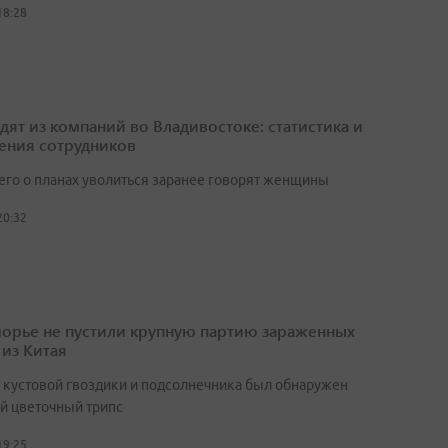
18:28
одят из компаний во Владивостоке: статистика и
ения сотрудников
его о планах уволиться заранее говорят женщины
20:32
орье не пустили крупную партию зараженных
 из Китая
х кустовой гвоздики и подсолнечника был обнаружен
й цветочный трипс
19:25