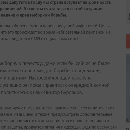
ам депутатов Госдумы страна вступает на фоне роста
аничений. Эксперты считают, что в этой ситуации
к ведению предвыборной борьбы.
ростом заболеваемости коронавирусной инфекцией. Цель –
 что это происходит во время избирательной кампании, на
ть кандидатов в СМИ и социальных сетях.
выборную повестку, даже если бы сейчас не было
нимаемые властями для борьбы с пандемией,
м и партиям. Настроения людей накануне
ко успешно регионы справятся с очередной волной
 политических наук Виктор Бурлаков.
 коронавируса представители практически всех политических
ование медицины, а также предусмотреть дополнительные
ом становились и визиты депутатов и общественников в
ой защиты, продуктов питания и одежды. Судя по всему, эти
П