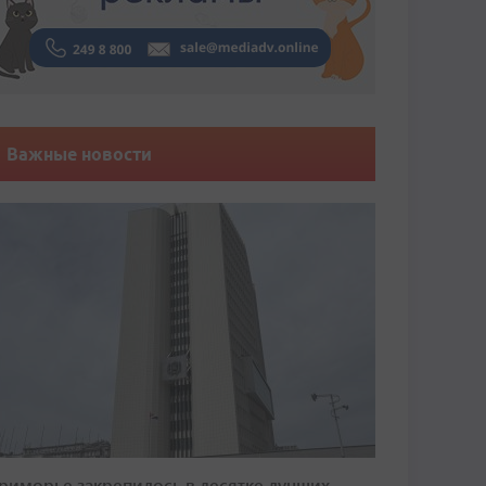
Важные новости
риморье закрепилось в десятке лучших