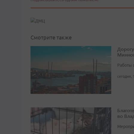
Смотрите также
Дорогу
Минног
Работы 
сегодня, 
Благот
во Вла
Мероприя