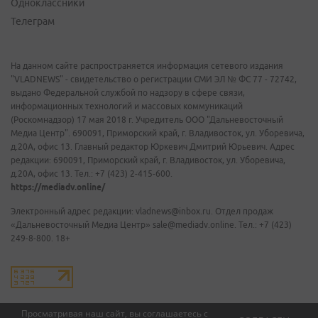
Одноклассники
Телеграм
На данном сайте распространяется информация сетевого издания
"VLADNEWS" - свидетельство о регистрации СМИ ЭЛ № ФС 77 - 72742,
выдано Федеральной службой по надзору в сфере связи,
информационных технологий и массовых коммуникаций
(Роскомнадзор) 17 мая 2018 г. Учредитель ООО "Дальневосточный
Медиа Центр". 690091, Приморский край, г. Владивосток, ул. Уборевича,
д.20А, офис 13. Главный редактор Юркевич Дмитрий Юрьевич. Адрес
редакции: 690091, Приморский край, г. Владивосток, ул. Уборевича,
д.20А, офис 13. Тел.: +7 (423) 2-415-600.
https://mediadv.online/
Электронный адрес редакции: vladnews@inbox.ru. Отдел продаж
«Дальневосточный Медиа Центр» sale@mediadv.online. Тел.: +7 (423)
249-8-800. 18+
Просматривая наш сайт, вы соглашаетесь с