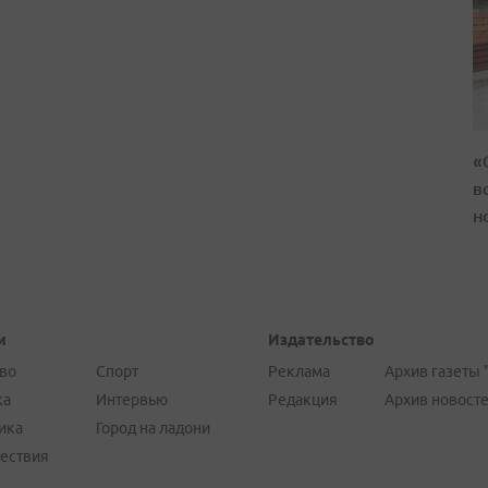
«
в
н
и
Издательство
во
Спорт
Реклама
Архив газеты 
ка
Интервью
Редакция
Архив новост
ика
Город на ладони
ествия