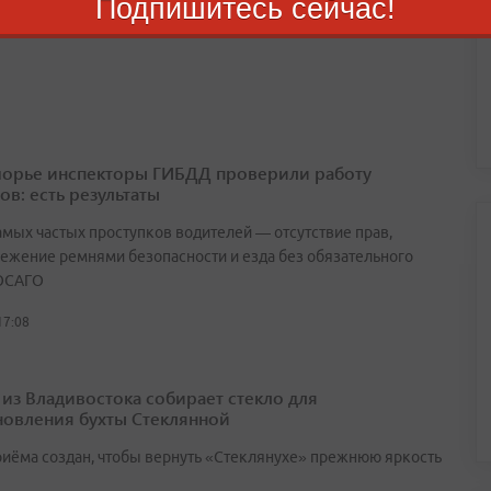
Подпишитесь сейчас!
18:14
орье инспекторы ГИБДД проверили работу
ов: есть результаты
амых частых проступков водителей — отсутствие прав,
ежение ремнями безопасности и езда без обязательного
ОСАГО
17:08
 из Владивостока собирает стекло для
новления бухты Стеклянной
риёма создан, чтобы вернуть «Стеклянухе» прежнюю яркость