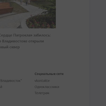
Сердце Патрокла» забилось:
о Владивостоке открыли
овый сквер
Социальные сети
"Владивосток"
vkontakte
ей
Одноклассники
Телеграм