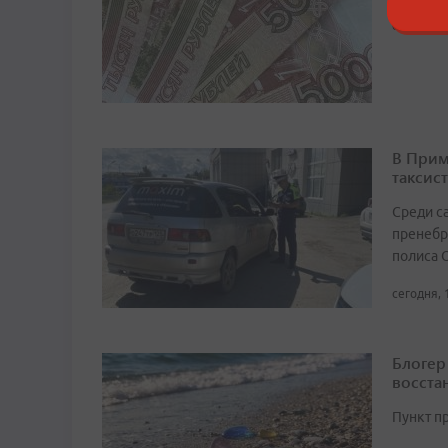
сегодня, 
В Прим
таксист
Среди с
пренебр
полиса 
сегодня, 
Блогер
восста
Пункт п