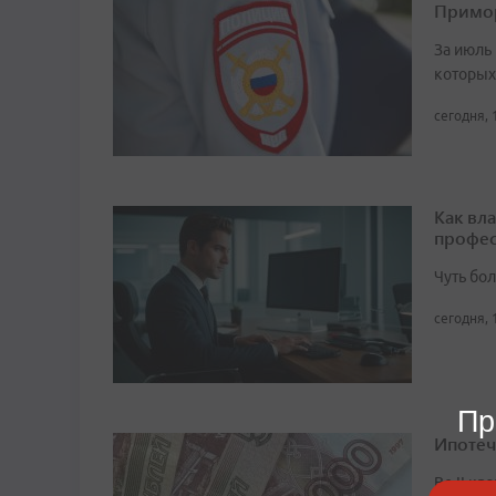
Примо
За июль 
которых
сегодня, 
Как вл
профес
Чуть бо
сегодня, 
Пр
Ипотеч
Во II кв