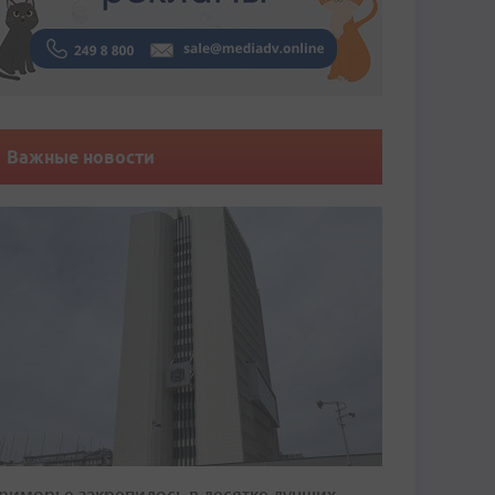
Важные новости
риморье закрепилось в десятке лучших