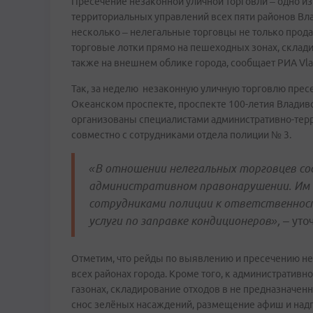
Пресечение незаконной уличной торговли – одно из
территориальных управлений всех пяти районов Вла
несколько – нелегальные торговцы не только прода
торговые лотки прямо на пешеходных зонах, склади
также на внешнем облике города, сообщает РИА Vl
Так, за неделю незаконную уличную торговлю пресе
Океанском проспекте, проспекте 100-летия Владив
организованы специалистами административно-терр
совместно с сотрудниками отдела полиции № 3.
«В отношении нелегальных торговцев со
административном правонарушении. Им 
сотрудниками полиции к ответственнос
услуги по заправке кондиционеров»,
– уто
Отметим, что рейды по выявлению и пресечению не
всех районах города. Кроме того, к административн
газонах, складирование отходов в не предназначенн
снос зелёных насаждений, размещение афиш и надп