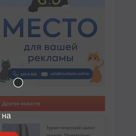
Другие новости
 на
Туристический налог
принёс Приморью