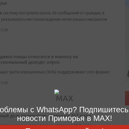
рье
в систему поступило около 30 сообщений от граждан, в
 указывалось местонахождение нелегальных мигрантов
17:29
адивостокцы относятся к «налогу на
сиональный доход»: опрос
льше трети опрошенных (36%) поддерживают этот формат
17:43
облемы с WhatsApp? Подпишитесь
ный долг приморцев превысил 367 млрд
новости Приморья в MAX!
артале в крае выдали 4,1 тыс. ипотек на 20,8 млрд