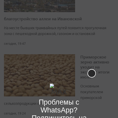
благоустройство аллеи на Ивановской
На месте бывших трамвайных путей появится прогулочная
зона с пешеходной дорожкой, газоном и остановкой
сегодня, 19:47
Приморское
зерно активно
уходит на
экспорт: итоги
июля
Основным
покупателем
приморской
Проблемы с
сельхозпродукции остается Китай
WhatsApp?
сегодня, 19:24
Подпишитесь на