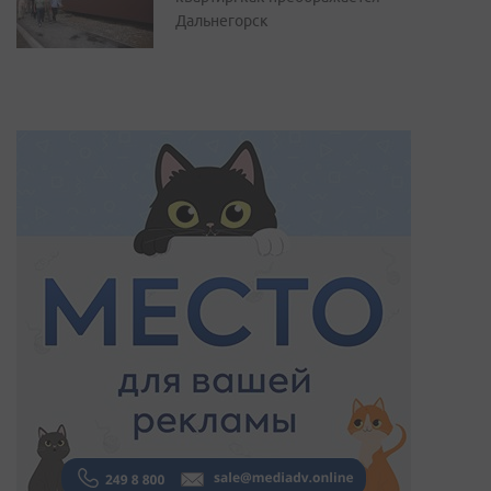
Дальнегорск