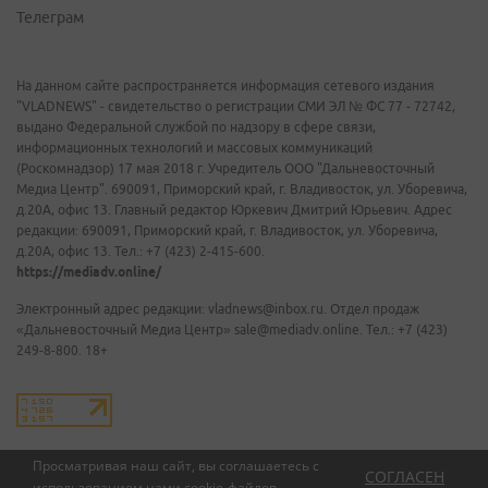
Телеграм
На данном сайте распространяется информация сетевого издания
"VLADNEWS" - свидетельство о регистрации СМИ ЭЛ № ФС 77 - 72742,
выдано Федеральной службой по надзору в сфере связи,
информационных технологий и массовых коммуникаций
(Роскомнадзор) 17 мая 2018 г. Учредитель ООО "Дальневосточный
Медиа Центр". 690091, Приморский край, г. Владивосток, ул. Уборевича,
д.20А, офис 13. Главный редактор Юркевич Дмитрий Юрьевич. Адрес
редакции: 690091, Приморский край, г. Владивосток, ул. Уборевича,
д.20А, офис 13. Тел.: +7 (423) 2-415-600.
https://mediadv.online/
Электронный адрес редакции: vladnews@inbox.ru. Отдел продаж
«Дальневосточный Медиа Центр» sale@mediadv.online. Тел.: +7 (423)
249-8-800. 18+
Просматривая наш сайт, вы соглашаетесь с
СОГЛАСЕН
использованием нами
cookie-файлов
.