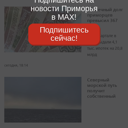
новости Приморья
Ипотечный долг
приморцев
в MAX!
превысил 367
млрд
Подпишитесь
Во II квартале в
сейчас!
крае выдали 4,1
тыс. ипотек на 20,8
млрд
сегодня, 18:14
Северный
морской путь
получит
собственный