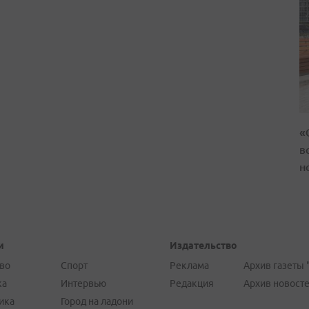
«
в
н
и
Издательство
во
Спорт
Реклама
Архив газеты 
ка
Интервью
Редакция
Архив новост
ика
Город на ладони