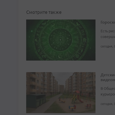
Смотрите также
Гороско
Есть рис
соверши
сегодня, 
Детски
видео
В Общест
курьеро
сегодня, 