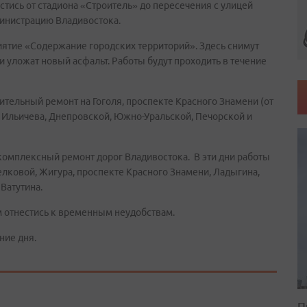
стись от стадиона «Строитель» до пересечения с улицей
министрацию Владивостока.
ятие «Содержание городских территорий». Здесь снимут
и уложат новый асфальт. Работы будут проходить в течение
тельный ремонт на Гоголя, проспекте Красного Знамени (от
а, Ильичева, Днепровской, Южно-Уральской, Печорской и
комплексный ремонт дорог Владивостока. В эти дни работы
елковой, Жигура, проспекте Красного Знамени, Ладыгина,
Ватутина.
 отнестись к временным неудобствам.
ние дня.
П