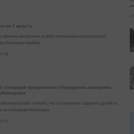
и
17
п на 7 августа
к принять желаемое за действительное и в результате
ть большую ошибку
07:38
е площадки предложили оборудовать камерами
наблюдения
венной палате считают, что это поможет защитить детей от
в на электровелосипедах
02:31