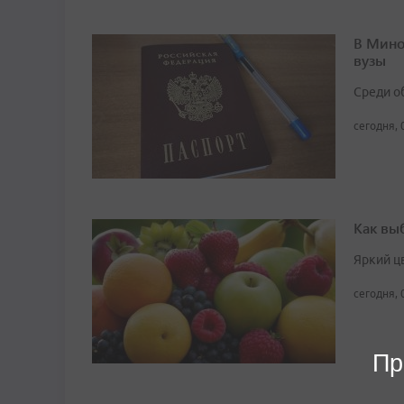
В Мино
вузы
Среди о
сегодня, 
Как вы
Яркий ц
сегодня, 
Пр