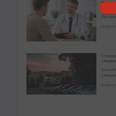
Высоко
о риск
При дав
сегодня, 
Стоимо
скидко
Законоп
стимули
сегодня, 