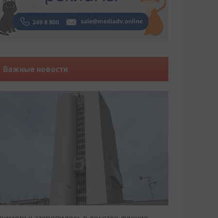
Важные новости
риморье закрепилось в десятке лучших