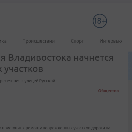
ика
Происшествия
Спорт
Интервью
ия Владивостока начнется
 участков
ересечения с улицей Русской
Общество
приступит к ремонту поврежденных участков дороги на