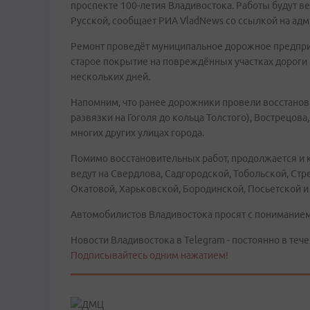
проспекте 100-летия Владивостока. Работы будут ве
Русской, сообщает РИА VladNews со ссылкой на ад
Ремонт проведёт муниципальное дорожное предпри
старое покрытие на повреждённых участках дороги 
нескольких дней.
Напомним, что ранее дорожники провели восстанови
развязки на Гоголя до кольца Толстого), Вострецов
многих других улицах города.
Помимо восстановительных работ, продолжается и 
ведут на Свердлова, Садгородской, Тобольской, Стр
Окатовой, Харьковской, Бородинской, Посьетской и 
Автомобилистов Владивостока просят с пониманием
Новости Владивостока в Telegram - постоянно в тече
Подписывайтесь одним нажатием!