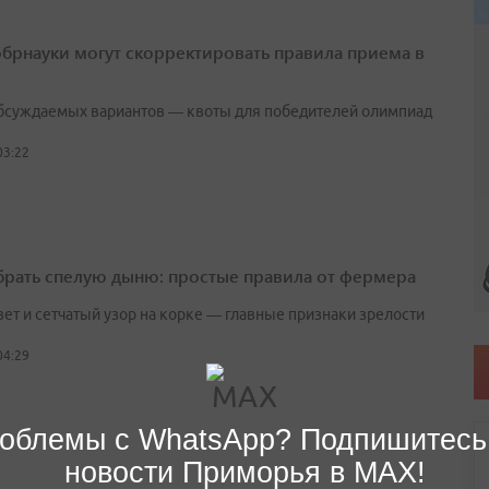
брнауки могут скорректировать правила приема в
бсуждаемых вариантов — квоты для победителей олимпиад
03:22
брать спелую дыню: простые правила от фермера
вет и сетчатый узор на корке — главные признаки зрелости
04:29
облемы с WhatsApp? Подпишитесь
новости Приморья в MAX!