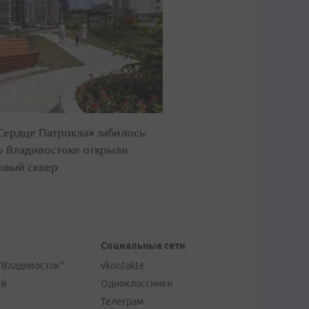
Сердце Патрокла» забилось:
о Владивостоке открыли
овый сквер
Социальные сети
"Владивосток"
vkontakte
ей
Одноклассники
Телеграм