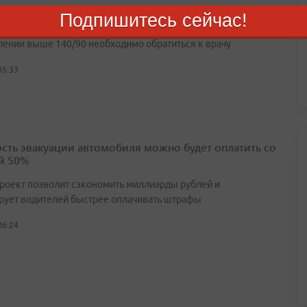
е давление — опасно для жизни: врач предупредил
Подпишитесь сейчас!
ах инфаркта
лении выше 140/90 необходимо обратиться к врачу
05:33
сть эвакуации автомобиля можно будет оплатить со
й 50%
роект позволит сэкономить миллиарды рублей и
рует водителей быстрее оплачивать штрафы
06:24