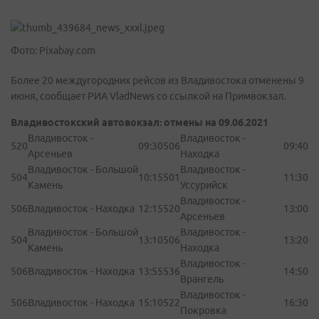
Фото: Pixabay.com
Более 20 междугородних рейсов из Владивостока отменены 9
июня, сообщает РИА VladNews со ссылкой на Примвокзал.
Владивостокский автовокзал: отмены на 09.06.2021
Владивосток -
Владивосток -
520
09:30
506
09:40
Арсеньев
Находка
Владивосток - Большой
Владивосток -
504
10:15
501
11:30
Камень
Уссурийск
Владивосток -
506
Владивосток - Находка
12:15
520
13:00
Арсеньев
Владивосток - Большой
Владивосток -
504
13:10
506
13:20
Камень
Находка
Владивосток -
506
Владивосток - Находка
13:55
536
14:50
Врангель
Владивосток -
506
Владивосток - Находка
15:10
522
16:30
Покровка