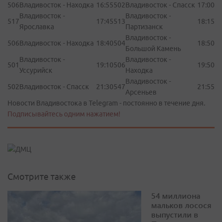
506
Владивосток - Находка
16:55
502
Владивосток - Спасск
17:00
Владивосток -
Владивосток -
517
17:45
513
18:15
Ярославка
Партизанск
Владивосток -
506
Владивосток - Находка
18:40
504
18:50
Большой Камень
Владивосток -
Владивосток -
501
19:10
506
19:50
Уссурийск
Находка
Владивосток -
502
Владивосток - Спасск
21:30
547
21:55
Арсеньев
Новости Владивостока в Telegram - постоянно в течение дня.
Подписывайтесь одним нажатием!
Смотрите также
54 миллиона
мальков лосося
выпустили в