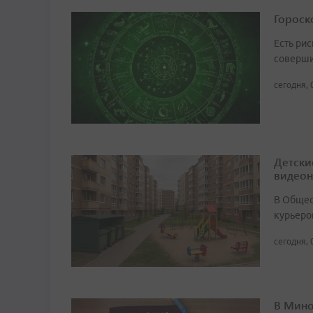
Гороско
Есть рис
соверши
сегодня, 
Детски
видео
В Общест
курьеро
сегодня, 
В Мино