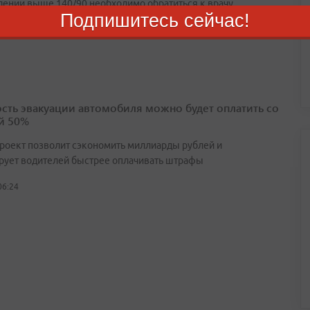
лении выше 140/90 необходимо обратиться к врачу
Подпишитесь сейчас!
05:33
сть эвакуации автомобиля можно будет оплатить со
й 50%
роект позволит сэкономить миллиарды рублей и
рует водителей быстрее оплачивать штрафы
06:24