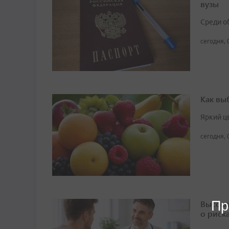
вузы
Среди о
сегодня, 
Как вы
Яркий ц
сегодня, 
Пр
Высоко
о риск