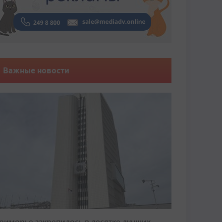
Важные новости
риморье закрепилось в десятке лучших