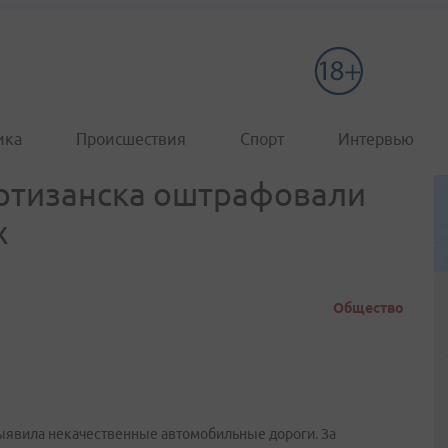
ика
Происшествия
Спорт
Интервью
артизанска оштрафовали
х
Общество
выявила некачественные автомобильные дороги. За