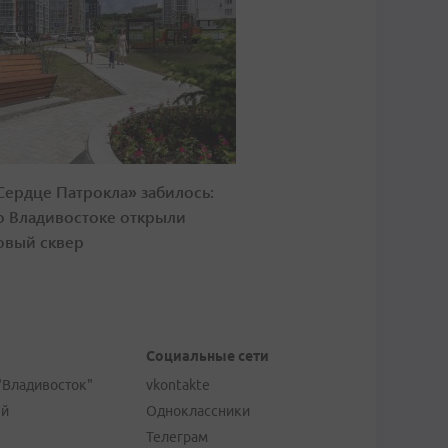
Сердце Патрокла» забилось:
о Владивостоке открыли
овый сквер
Социальные сети
"Владивосток"
vkontakte
ей
Одноклассники
Телеграм