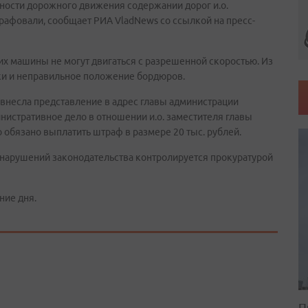
ности дорожного движения содержании дорог и.о.
рафовали, сообщает РИА VladNews со ссылкой на пресс-
них машины не могут двигаться с разрешенной скоростью. Из
ки и неправильное положение бордюров.
 внесла представление в адрес главы администрации
нистративное дело в отношении и.о. заместителя главы
обязано выплатить штраф в размере 20 тыс. рублей.
е нарушений законодательства контролируется прокуратурой
ние дня.
П