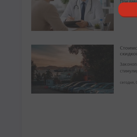
При дав
сегодня, 
Стоимо
скидко
Законоп
стимули
сегодня, 