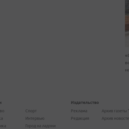
«
в
н
и
Издательство
во
Спорт
Реклама
Архив газеты 
ка
Интервью
Редакция
Архив новост
ика
Город на ладони