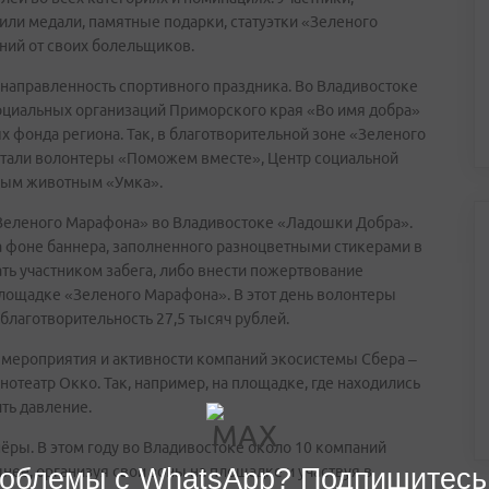
или медали, памятные подарки, статуэтки «Зеленого
ний от своих болельщиков.
 направленность спортивного праздника. Во Владивостоке
оциальных организаций Приморского края «Во имя добра»
 фонда региона. Так, в благотворительной зоне «Зеленого
отали волонтеры «Поможем вместе», Центр социальной
ным животным «Умка».
«Зеленого Марафона» во Владивостоке «Ладошки Добра».
 фоне баннера, заполненного разноцветными стикерами в
ть участником забега, либо внести пожертвование
лощадке «Зеленого Марафона». В этот день волонтеры
лаготворительность 27,5 тысяч рублей.
 мероприятия и активности компаний экосистемы Сбера –
отеатр Окко. Так, например, на площадке, где находились
ть давление.
ры. В этом году во Владивостоке около 10 компаний
нее, организуя свои зоны на площадке и участвуя в
облемы с WhatsApp? Подпишитесь