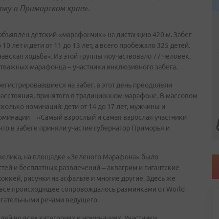
тку в Приморском крае».
бъявлен детский «марафончик» на дистанцию 420 м. Забег
0 лет и дети от 11 до 13 лет, а всего пробежало 325 детей.
авская ходьба». Из этой группы поучаствовало 77 человек.
отважных марафонца – участники инклюзивного забега.
арегистрировавшиеся на забег, в этот день преодолели
расстояния, принятого в традиционном марафоне. В массовом
олько номинаций: дети от 14 до 17 лет, мужчины и
оминации – «Самый взрослый и самая взрослая участники
 что в забеге приняли участие губернатор Приморья и
о велика, на площадке «Зеленого Марафона» было
ей и бесплатных развлечений – аквагрим и гигантские
оккей, рисунки на асфальте и многие другие. Здесь же
 все происходящее сопровождалось разминками от World
жигательными речами ведущего.
ей во всех категориях и номинациях. Участники,