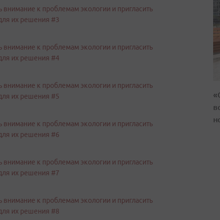
«
в
н