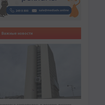
Важные новости
риморье закрепилось в десятке лучших