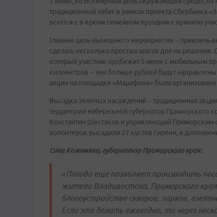
5 июня, во Всемирный день окружающей среды, на 
традиционный забег в рамках проекта Сбербанка «
всего же в ярком семейном празднике приняло учас
Главная цель нынешнего мероприятия – привлечь в
сделать несколько простых шагов для их решения. О
который участник пробежит 5 июня с мобильным пр
километров – тем больше рублей будут направлены 
акция на площадке «Марафона» была организована
Высадка зеленых насаждений – традиционная акция 
территории набережной губернатор Приморского кр
Константин Шестаков и управляющий Приморским 
волонтеров высадили 27 кустов сирени, в дополнени
Олег Кожемяко, губернатор Приморского края:
«Погода еще позволяет производить пос
жители Владивостока, Приморского края,
благоустройстве скверов, парков, озеле
Если это делать ежегодно, то через нес