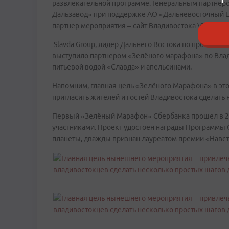
развлекательной программе. Генеральным партнер
Дальзавод» при поддержке АО «Дальневосточный Ц
партнер мероприятия – сайт Владивостока VL.ru.
Slavda Group, лидер Дальнего Востока по производс
выступило партнером «Зелёного марафона» во Влад
питьевой водой «Славда» и апельсинами.
Напомним, главная цель «Зелёного Марафона» в это
пригласить жителей и гостей Владивостока сделать
Первый «Зелёный Марафон» Сбербанка прошел в 2012
участниками. Проект удостоен награды Программы 
планеты, дважды признан лауреатом премии «Навс