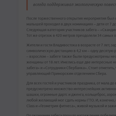
всегда поддерживал экологическую повес
После торжественного открытия мероприятия был о
малышей проходил в двух номинациях – дети от 7 до 1
Следующая категория участников забега – «Скандин
Тот же отрезок в 420 метров преодолели 34 самых 
Жители и гости Владивостока в возрасте от 7 лет, з
символическую дистанцию в 4,2 км – одну десятую 
– взрослом – забеге также были предусмотрены неск
женщины от 18 лет. Имелись еще две интересные н
забега» и «Сотрудники Сбербанка». Стоит отметить,
управляющий Приморским отделением Сбера.
Для всех гостей и участников праздника, от мала д
предусмотрено множество интереснейших активност
шашки, огромные дартс и дженга, кольцеброс, аэрох
любой желающий мог сдать нормы ГТО. И, конечно,
Class и «Геометрия фитнеса», живой музыкой и за
По окончании забега прошло награждение победител