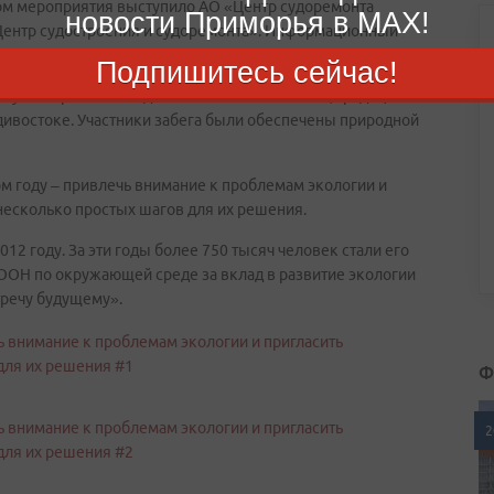
ом мероприятия выступило АО «Центр судоремонта
новости Приморья в MAX!
ентр судостроения и судоремонта». Информационный
Подпишитесь сейчас!
тву минеральных вод и напитков на их основе, традиционно
ивостоке. Участники забега были обеспечены природной
м году – привлечь внимание к проблемам экологии и
 несколько простых шагов для их решения.
 году. За эти годы более 750 тысяч человек стали его
ООН по окружающей среде за вклад в развитие экологии
тречу будущему».
Ф
2