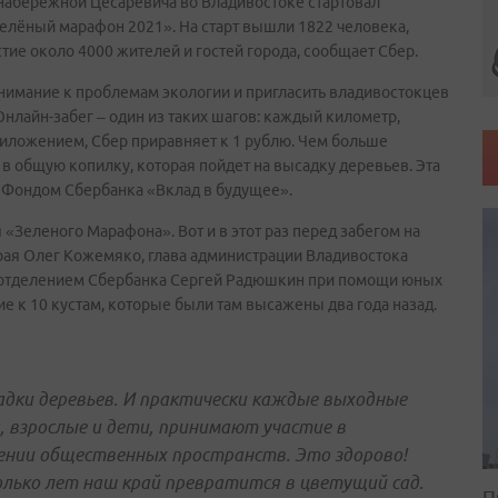
набережной Цесаревича во Владивостоке стартовал
Зелёный марафон 2021». На старт вышли 1822 человека,
тие около 4000 жителей и гостей города, сообщает Сбер.
нимание к проблемам экологии и пригласить владивостокцев
нлайн-забег – один из таких шагов: каждый километр,
иложением, Сбер приравняет к 1 рублю. Чем больше
в общую копилку, которая пойдет на высадку деревьев. Эта
 Фондом Сбербанка «Вклад в будущее».
«Зеленого Марафона». Вот и в этот раз перед забегом на
ая Олег Кожемяко, глава администрации Владивостока
отделением Сбербанка Сергей Радюшкин при помощи юных
е к 10 кустам, которые были там высажены два года назад.
адки деревьев. И практически каждые выходные
 взрослые и дети, принимают участие в
нении общественных пространств. Это здорово!
колько лет наш край превратится в цветущий сад.
П