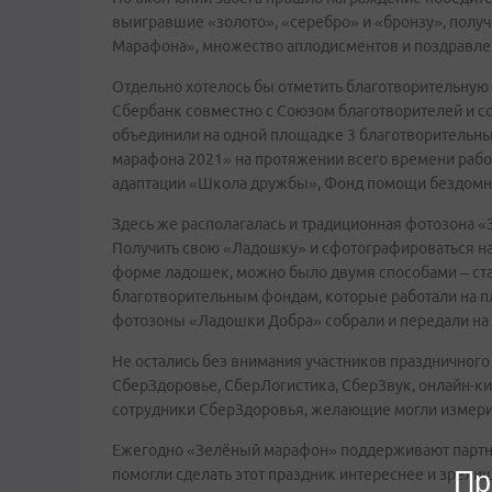
выигравшие «золото», «серебро» и «бронзу», получ
Марафона», множество аплодисментов и поздравле
Отдельно хотелось бы отметить благотворительную
Сбербанк совместно с Союзом благотворителей и с
объединили на одной площадке 3 благотворительных
марафона 2021» на протяжении всего времени раб
адаптации «Школа дружбы», Фонд помощи бездом
Здесь же располагалась и традиционная фотозона 
Получить свою «Ладошку» и сфотографироваться на
форме ладошек, можно было двумя способами – ста
благотворительным фондам, которые работали на п
фотозоны «Ладошки Добра» собрали и передали на б
Не остались без внимания участников праздничного
СберЗдоровье, СберЛогистика, СберЗвук, онлайн-кин
сотрудники СберЗдоровья, желающие могли измери
Ежегодно «Зелёный марафон» поддерживают партнё
помогли сделать этот праздник интереснее и зрелищ
Пр