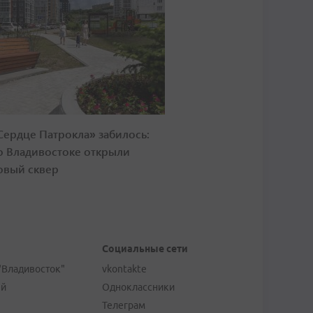
Сердце Патрокла» забилось:
о Владивостоке открыли
овый сквер
Социальные сети
"Владивосток"
vkontakte
ей
Одноклассники
Телеграм