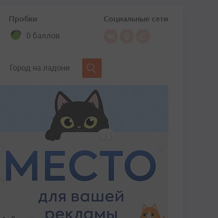
Пробки
Социальные сети
0 баллов
Город на ладони