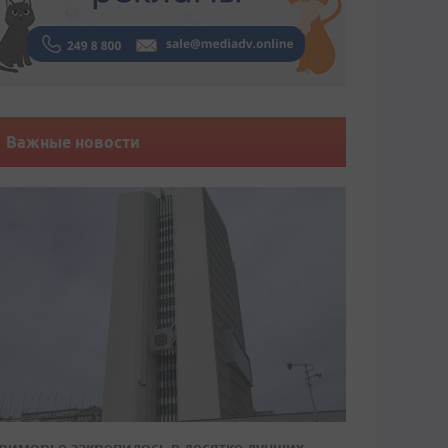
Важные новости
риморье закрепилось в десятке лучших