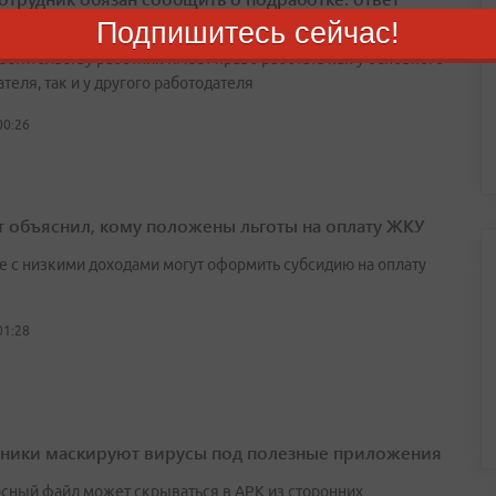
а
Подпишитесь сейчас!
естительству работник имеет право работать как у основного
теля, так и у другого работодателя
00:26
т объяснил, кому положены льготы на оплату ЖКУ
е с низкими доходами могут оформить субсидию на оплату
01:28
ики маскируют вирусы под полезные приложения
сный файл может скрываться в APK из сторонних