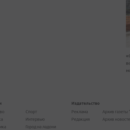
«
в
н
и
Издательство
во
Спорт
Реклама
Архив газеты 
ка
Интервью
Редакция
Архив новост
ика
Город на ладони