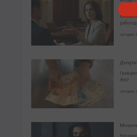
юрист
По совм
работода
сегодня, 
Депута
Граждан
ЖКУ
сегодня, 
Мошенн
Вредоно