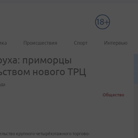
ика
Происшествия
Спорт
Интервью
зруха: приморцы
ьством нового ТРЦ
ода
Общество
тельство крупного четырёхэтажного торгово-