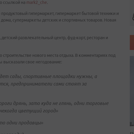
со ссылкой на
mark2_che
.
й продуктовый гипермаркет, гипермаркет бытовой техники и
я дома, супермаркеты детских и спортивных товаров. Новая
 детский развлекательный центр, фуд-корт, ресторан и
о строительстве нового места отдыха. В комментариях под
ы высказали свое негодование:
 дет сады, спортивные площадки нужны, а
тся, предприниматели сами стоят за
 дороги дрянь, зато куда не глянь, одни торговые
 некогда цветущий город»
 то одни продавцы»
П