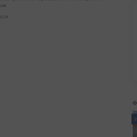
ков
02:29
Ф
2