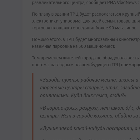
развлекательного центра, сообщает РИА VladNews 
По плану в здании ТРЦ будет располагаться крупны
электроники, универмаг для всей семьи, товары дл
торговая площадка объединит более 90 магазинов.
Помимо этого, в ТРЦ будет многозальный кинотеатр,
наземная парковка на 500 машино-мест.
Тем временем жителей города не обрадовала весть 
постом с наглядным планом будущего ТРЦ приморц
«Заводы нужны, рабочие места, школы и
торговые центры старые, итак, загибаю
прилавками. Куда движемся, люди?»
«В городе грязь, разруха, нет школ, д/ с,
центры. Нет в городе хозяина, обидно за
«Лучше завод какой-нибудь построили, а