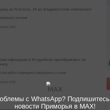
дома на Толстого, 30 во Владивостоке обновляют
завершат осенью
августа 2026
ома офицеров в Уссурийске преображают по
екту
этап работ планируют завершить к осени
августа 2026
облемы с WhatsApp? Подпишитесь
новости Приморья в MAX!
сотрудник обязан сообщить о подработке: ответ