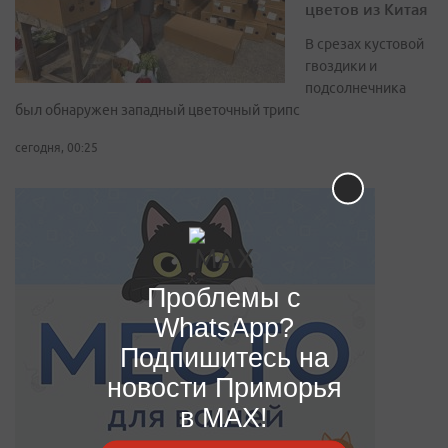
цветов из Китая
В срезах кустовой
гвоздики и
подсолнечника
был обнаружен западный цветочный трипс
сегодня, 00:25
Проблемы с
WhatsApp?
Подпишитесь на
новости Приморья
в MAX!