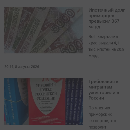
Ипотечный долг
приморцев
превысил 367
млрд
Во II квартале в
крае выдали 4,1
тыс. ипотек на 20,8
млрд
20:14, 8 августа 2026
Требования к
мигрантам
ужесточили в
России
По мнению
приморских
экспертов, это
позволит