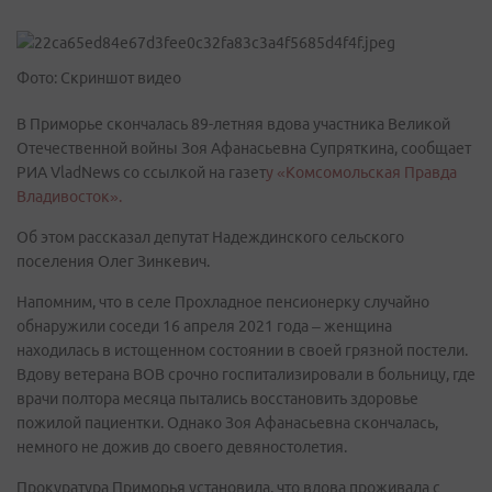
Фото: Скриншот видео
В Приморье скончалась 89-летняя вдова участника Великой
Отечественной войны Зоя Афанасьевна Супряткина, сообщает
РИА VladNews со ссылкой на газет
у «Комсомольская Правда
Владивосток».
Об этом рассказал депутат Надеждинского сельского
поселения Олег Зинкевич.
Напомним, что в селе Прохладное пенсионерку случайно
обнаружили соседи 16 апреля 2021 года – женщина
находилась в истощенном состоянии в своей грязной постели.
Вдову ветерана ВОВ срочно госпитализировали в больницу, где
врачи полтора месяца пытались восстановить здоровье
пожилой пациентки. Однако Зоя Афанасьевна скончалась,
немного не дожив до своего девяностолетия.
Прокуратура Приморья установила, что вдова проживала с