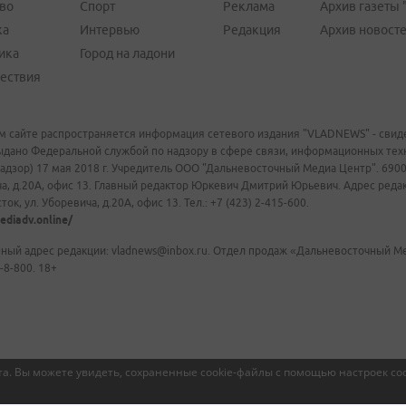
во
Спорт
Реклама
Архив газеты 
ка
Интервью
Редакция
Архив новост
ика
Город на ладони
ествия
м сайте распространяется информация сетевого издания "VLADNEWS" - свиде
ыдано Федеральной службой по надзору в сфере связи, информационных те
адзор) 17 мая 2018 г. Учредитель ООО "Дальневосточный Медиа Центр". 69009
а, д.20А, офис 13. Главный редактор Юркевич Дмитрий Юрьевич. Адрес редакц
ок, ул. Уборевича, д.20А, офис 13. Тел.: +7 (423) 2-415-600.
ediadv.online/
ный адрес редакции: vladnews@inbox.ru. Отдел продаж «Дальневосточный Мед
-8-800. 18+
а. Вы можете увидеть, сохраненные cookie-файлы с помощью настроек coo