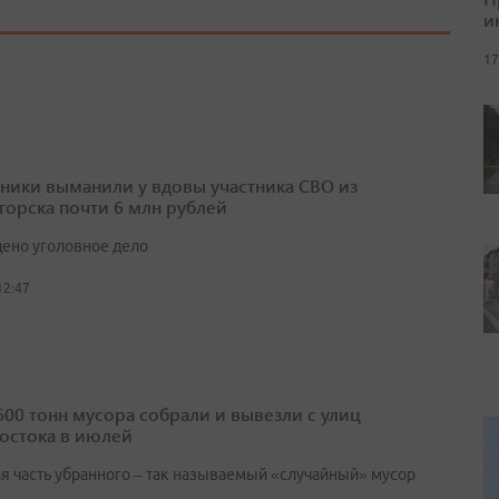
и
17
ики выманили у вдовы участника СВО из
горска почти 6 млн рублей
ено уголовное дело
12:47
600 тонн мусора собрали и вывезли с улиц
остока в июлей
я часть убранного – так называемый «случайный» мусор