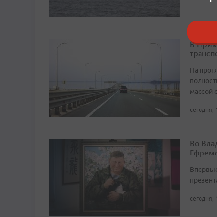
В Прим
трансп
На прот
полност
массой 
сегодня, 
Во Вла
Ефремо
Впервые
презент
сегодня, 