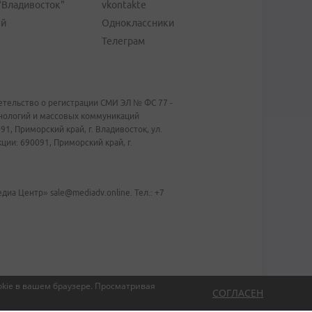
"Владивосток"
vkontakte
ей
Одноклассники
Телеграм
тельство о регистрации СМИ ЭЛ № ФС 77 -
хнологий и массовых коммуникаций
1, Приморский край, г. Владивосток, ул.
ии: 690091, Приморский край, г.
иа Центр» sale@mediadv.online. Тел.: +7
kie в вашем браузере.
Просматривая
СОГЛАСЕН