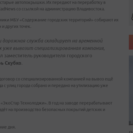
 старые автопокрышки. Их передают на переработку в
adNews со ссылкой на администрацию Владивостока.
ники МБУ «Содержание городских территорий» собирают их
 и других точек.
 дорожная служба складирует на временной
их уже вывозит специализированная компания,
ал заместитель руководителя городского
ь Скубко
.
договор со специализированной компанией на вывоз ещё
да с улиц города собрано и передано на утилизацию уже
«ЭкоСтар Технолоджи». В год на заводе перерабатывают
дёт на производство безопасных покрытий детских и
ние дня.
П