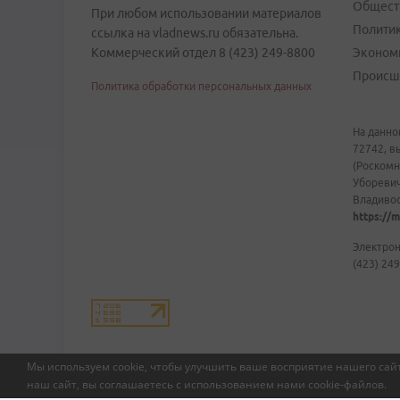
Общест
При любом использовании материалов
Полити
ссылка на vladnews.ru обязательна.
Коммерческий отдел 8 (423) 249-8800
Эконом
Происш
Политика обработки персональных данных
На данно
72742, в
(Роскомн
Уборевич
Владивост
https://m
Электрон
(423) 249
Мы используем cookie, чтобы улучшить ваше восприятие нашего сайт
наш сайт, вы соглашаетесь с использованием нами
cookie-файлов
.