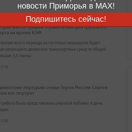
новости Приморья в MAX!
Подпишитесь сейчас!
орье ввели график ограничений для грузового
орта на время ВЭФ
яжении всего периода на гостевых маршрутах будет
ью запрещено движение транспортных средств общей
свыше 3,5 тонны
13:14
дивостоке передали семье Героя России Сергея
ва его портрет
 работа была представлена широкой публике в день
ации
13:20