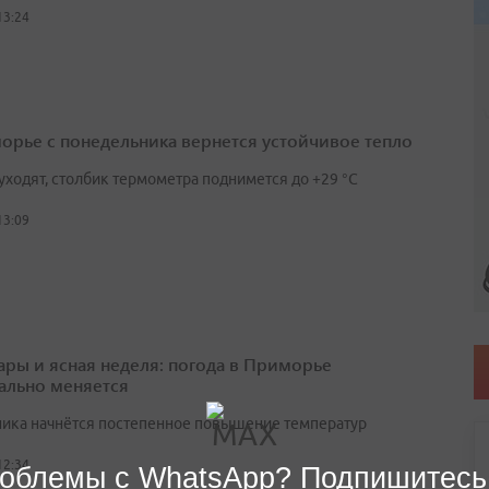
13:24
орье с понедельника вернется устойчивое тепло
уходят, столбик термометра поднимется до +29 °С
13:09
ары и ясная неделя: погода в Приморье
ально меняется
ника начнётся постепенное повышение температур
12:34
облемы с WhatsApp? Подпишитесь