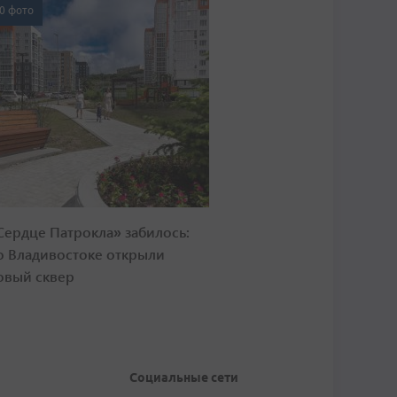
0 фото
Сердце Патрокла» забилось:
о Владивостоке открыли
овый сквер
Социальные сети