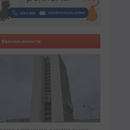
Важные новости
риморье закрепилось в десятке лучших