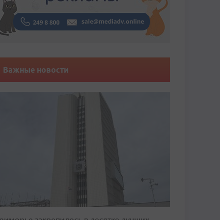
Важные новости
риморье закрепилось в десятке лучших