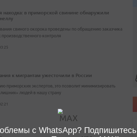
я находка: в приморской свинине обнаружили
неллу
вания свиного окорока проведены по обращению заказчика
х производственного контроля
03:25
ания к мигрантам ужесточили в России
ию приморских экспертов, это позволит минимизировать
«лишних» людей в нашу страну
02:21
облемы с WhatsApp? Подпишитесь