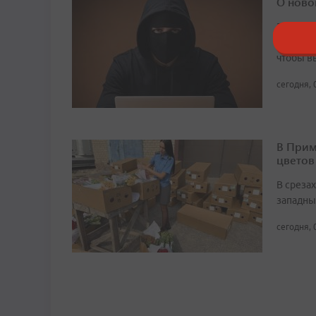
О ново
Злоумыш
«службу
чтобы в
сегодня, 
В Прим
цветов
В среза
западны
сегодня, 