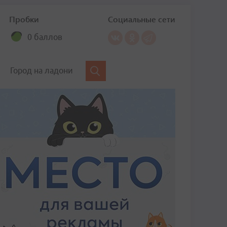
Пробки
Социальные сети
0 баллов
Город на ладони