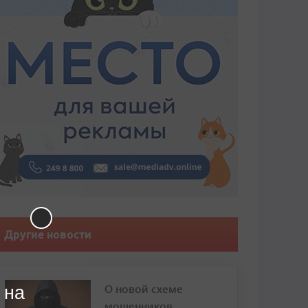
Другие новости
О новой схеме
 на
мошенников