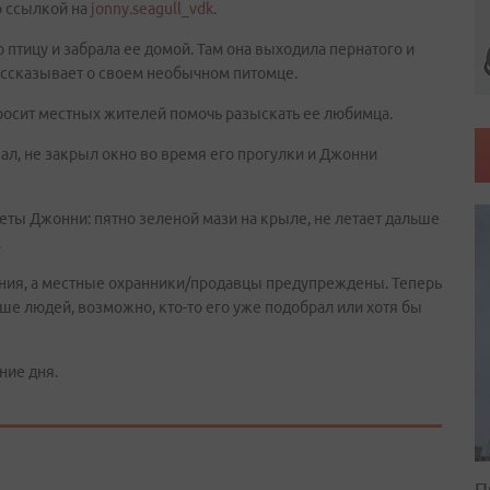
о ссылкой на
jonny.seagull_vdk
.
птицу и забрала ее домой. Там она выходила пернатого и
рассказывает о своем необычном питомце.
просит местных жителей помочь разыскать ее любимца.
вал, не закрыл окно во время его прогулки и Джонни
ты Джонни: пятно зеленой мази на крыле, не летает дальше
.
ния, а местные охранники/продавцы предупреждены. Теперь
ше людей, возможно, кто-то его уже подобрал или хотя бы
ние дня.
П