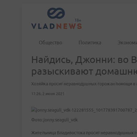
Общество
Политика
Эконом
Найдись, Джонни: во 
разыскивают домашн
Хозяйка просит неравнодушных горожан помощи в 
17:26, 2 июня 2021
Фото: jonny.seagull_vdk
Жительница Владивостока просит неравнодушных го