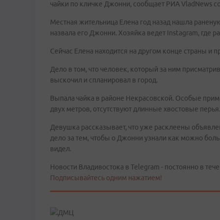
чайки по кличке Джонни, сообщает РИА VladNews с
Местная жительница Елена год назад нашла раненую 
назвала его Джонни. Хозяйка ведет Instagram, где 
Сейчас Елена находится на другом конце страны и 
Дело в том, что человек, который за ним присматри
выскочил и спланировал в город.
Выпала чайка в районе Некрасовской. Особые приме
двух метров, отсутствуют длинные хвостовые перья
Девушка рассказывает, что уже расклеены объявле
дело за тем, чтобы о Джонни узнали как можно боль
видел.
Новости Владивостока в Telegram - постоянно в тече
Подписывайтесь одним нажатием!