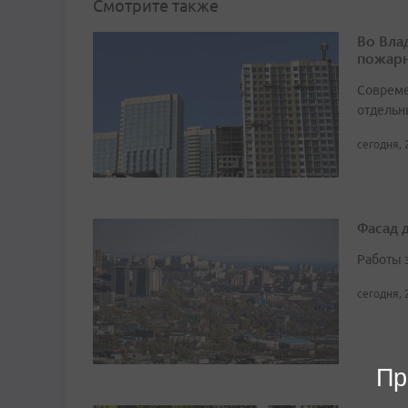
Смотрите также
Во Вла
пожарн
Совреме
отдельн
сегодня, 
Фасад 
Работы 
сегодня, 
Пр