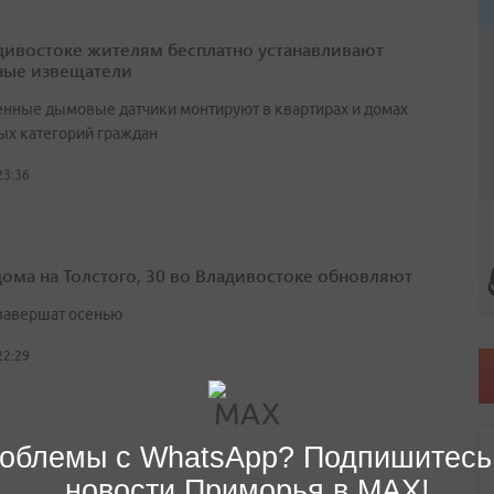
дивостоке жителям бесплатно устанавливают
ые извещатели
нные дымовые датчики монтируют в квартирах и домах
ых категорий граждан
23:36
дома на Толстого, 30 во Владивостоке обновляют
завершат осенью
22:29
облемы с WhatsApp? Подпишитесь
новости Приморья в MAX!