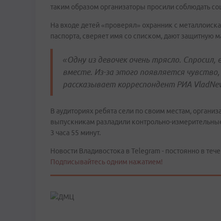
таким образом организаторы просили соблюдать с
На входе детей «проверял» охранник с металлоиска
паспорта, сверяет имя со списком, дают защитную м
«Одну из девочек очень трясло. Спросил, 
вместе. Из-за этого появляется чувство, 
рассказывает корреспондент РИА
VladNe
В аудиториях ребята сели по своим местам, организ
выпускникам разладили контрольно-измерительные 
3 часа 55 минут.
Новости Владивостока в Telegram - постоянно в тече
Подписывайтесь одним нажатием!