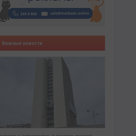
Важные новости
риморье закрепилось в десятке лучших