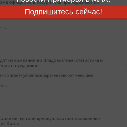
ома офицеров в Уссурийске преображают по
екту
Подпишитесь сейчас!
этап работ планируют завершить к осени
21:32
одят из компаний во Владивостоке: статистика и
ения сотрудников
его о планах уволиться заранее говорят женщины
20:32
орье не пустили крупную партию зараженных
 из Китая