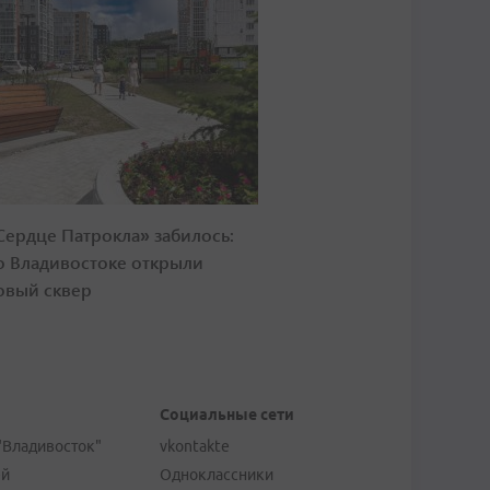
Сердце Патрокла» забилось:
о Владивостоке открыли
овый сквер
Социальные сети
"Владивосток"
vkontakte
ей
Одноклассники