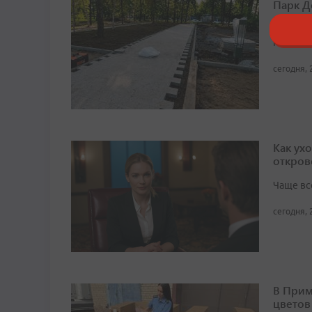
Парк Д
нацпро
Первый 
сегодня, 
Как ух
откров
Чаще вс
сегодня, 
В Прим
цветов