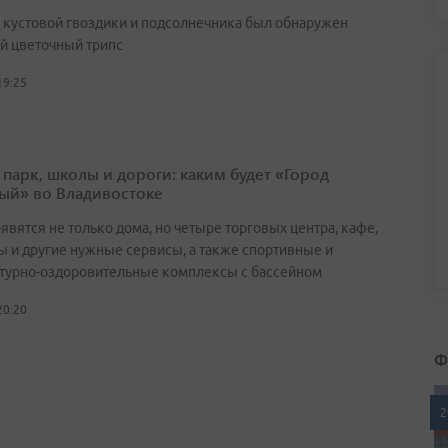
х кустовой гвоздики и подсолнечника был обнаружен
й цветочный трипс
19:25
 парк, школы и дороги: каким будет «Город
ый» во Владивостоке
явятся не только дома, но четыре торговых центра, кафе,
ы и другие нужные сервисы, а также спортивные и
турно-оздоровительные комплексы с бассейном
20:20
Ф
2