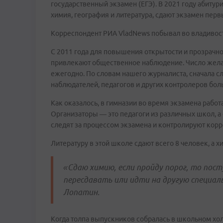
государственный экзамен (ЕГЭ). В 2021 году абиту
химия, география и литература, сдают экзамен перв
Корреспондент РИА VladNews побывал во владивос
С 2011 года для повышения открытости и прозрачн
привлекают общественное наблюдение. Число жел
ежегодно. По словам нашего журналиста, сначала с
наблюдателей, педагогов и других контролеров боль
Как оказалось, в гимназии во время экзамена рабо
Организаторы — это педагоги из различных школ, 
следят за процессом экзамена и контролируют корр
Литературу в этой школе сдают всего 8 человек, а 
«Сдаю химию, если пройду порог, то пост
пересдавать или идти на другую специал
Лопатин.
Когда толпа выпускников собралась в школьном холе