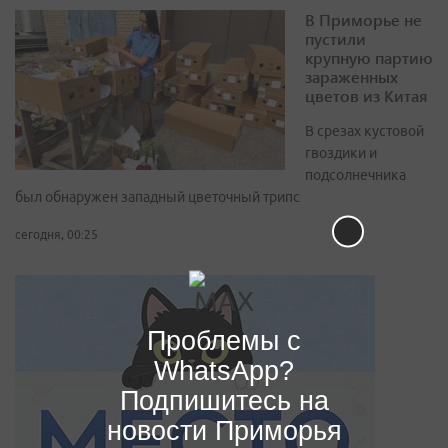
В Приморье не
пустили
крупную партию
зараженных
цветов из Китая
В срезах кустовой
гвоздики и
подсолнечника
был обнаружен западный цветочный трипс
сегодня, 00:25
Проблемы с
WhatsApp?
Подпишитесь на
новости Приморья