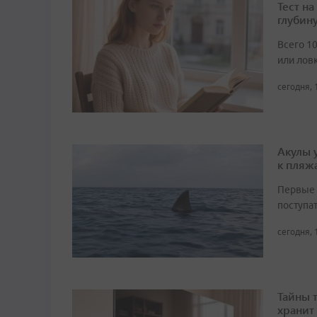
Тест н
глубин
Всего 1
или лов
сегодня, 
Акулы 
к пляж
Первые 
поступа
сегодня, 
Тайны 
хранит