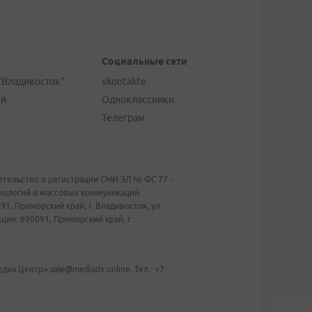
Социальные сети
"Владивосток"
vkontakte
ей
Одноклассники
Телеграм
тельство о регистрации СМИ ЭЛ № ФС 77 -
хнологий и массовых коммуникаций
1, Приморский край, г. Владивосток, ул.
ии: 690091, Приморский край, г.
иа Центр» sale@mediadv.online. Тел.: +7