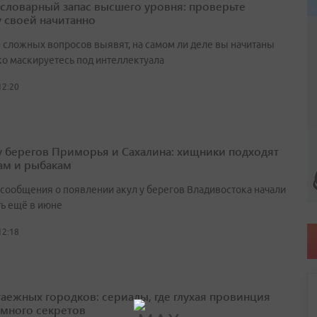
а словарный запас высшего уровня: проверьте
у своей начитанно
0 сложных вопросов выявят, на самом ли деле вы начитаны
ко маскируетесь под интеллектуала
12:20
у берегов Приморья и Сахалина: хищники подходят
ам и рыбакам
сообщения о появлении акул у берегов Владивостока начали
ть ещё в июне
12:18
таежных городков: сериалы, где глухая провинция
 много секретов