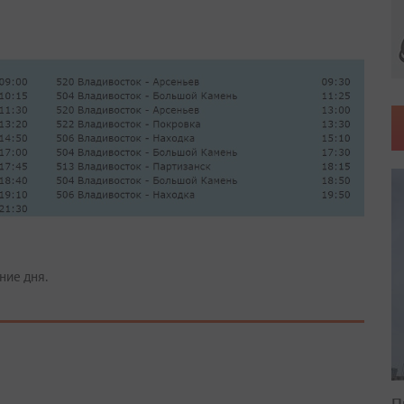
ние дня.
П