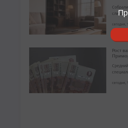
Собрали 
Пр
слишком
сегодня, 
Рост в
Примор
Средний
специали
сегодня, 