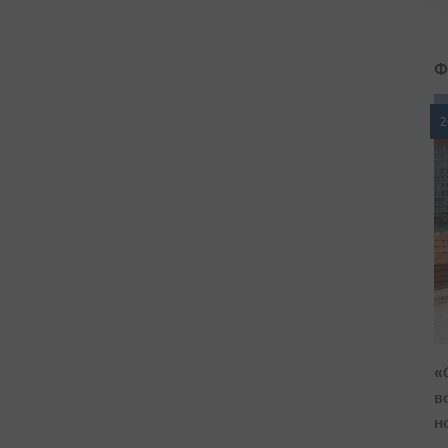
Ф
2
«
в
н