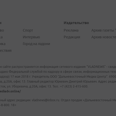
и
Издательство
во
Спорт
Реклама
Архив газеты 
ка
Интервью
Редакция
Архив новост
ика
Город на ладони
ествия
м сайте распространяется информация сетевого издания "VLADNEWS" - свиде
ыдано Федеральной службой по надзору в сфере связи, информационных те
адзор) 17 мая 2018 г. Учредитель ООО "Дальневосточный Медиа Центр". 69009
а, д.20А, офис 13. Главный редактор Юркевич Дмитрий Юрьевич. Адрес редакц
ок, ул. Уборевича, д.20А, офис 13. Тел.: +7 (423) 2-415-600.
ediadv.online/
ный адрес редакции: vladnews@inbox.ru. Отдел продаж «Дальневосточный Мед
-8-800. 18+