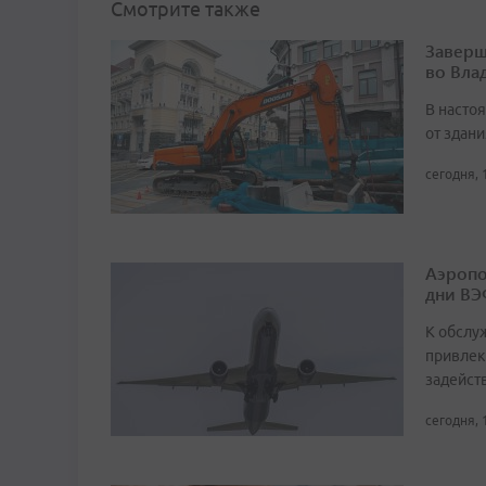
Смотрите также
Заверш
во Вла
В насто
от здан
сегодня, 
Аэропо
дни ВЭ
К обслу
привлек
задейст
сегодня, 