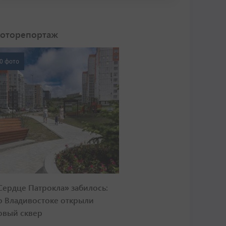
оторепортаж
0 фото
Сердце Патрокла» забилось:
о Владивостоке открыли
овый сквер