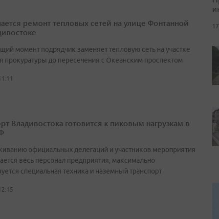
и
ается ремонт тепловых сетей на улице Фонтанной
17
дивостоке
ящий момент подрядчик заменяет тепловую сеть на участке
ия прокуратуры до пересечения с Океанским проспектом
11:11
рт Владивостока готовится к пиковым нагрузкам в
Ф
живанию официальных делегаций и участников мероприятия
ается весь персонал предприятия, максимально
вуется специальная техника и наземный транспорт
12:15