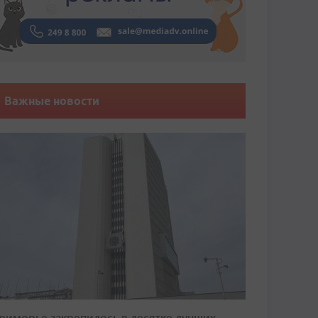
Важные новости
риморье закрепилось в десятке лучших