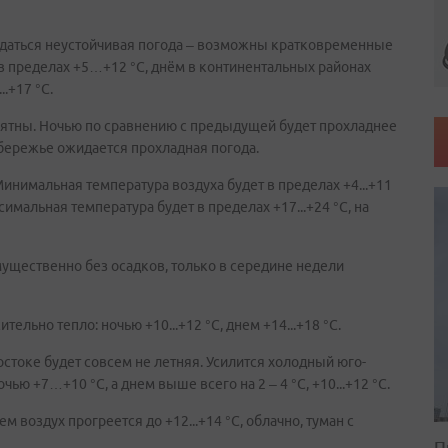
людаться неустойчивая погода – возможны кратковременные
в пределах +5…+12 °С, днём в континентальных районах
..+17 °С.
роятны. Ночью по сравнению с предыдущей будет прохладнее
побережье ожидается прохладная погода.
инимальная температура воздуха будет в пределах +4...+11
ксимальная температура будет в пределах +17...+24 °С, на
ущественно без осадков, только в середине недели
тельно тепло: ночью +10...+12 °С, днем +14...+18 °С.
стоке будет совсем не летняя. Усилится холодный юго-
ью +7…+10 °С, а днем выше всего на 2 – 4 °С, +10...+12 °С.
ем воздух прогреется до +12...+14 °С, облачно, туман с
П