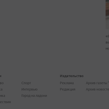
«
в
н
и
Издательство
во
Спорт
Реклама
Архив газеты 
ка
Интервью
Редакция
Архив новост
ика
Город на ладони
ествия