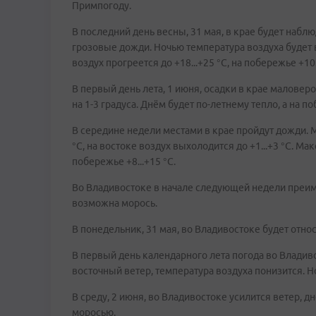
Примпогоду.
В последний день весны, 31 мая, в крае будет наб
грозовые дожди. Ночью температура воздуха будет 
воздух прогреется до +18...+25 °С, на побережье +10.
В первый день лета, 1 июня, осадки в крае малове
на 1-3 градуса. Днём будет по-летнему тепло, а на 
В середине недели местами в крае пройдут дожди. М
°С, на востоке воздух выхолодится до +1...+3 °С. Ма
побережье +8...+15 °С.
Во Владивостоке в начале следующей недели преим
возможна морось.
В понедельник, 31 мая, во Владивостоке будет относи
В первый день календарного лета погода во Владиво
восточный ветер, температура воздуха понизится. Ноч
В среду, 2 июня, во Владивостоке усилится ветер, дн
моросью.