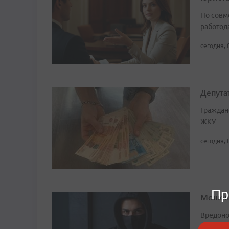
По совм
работода
сегодня, 
Депута
Граждан
ЖКУ
сегодня, 
Пр
Мошенн
Вредоно
источни