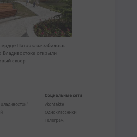
Сердце Патрокла» забилось:
о Владивостоке открыли
овый сквер
Социальные сети
"Владивосток"
vkontakte
ей
Одноклассники
Телеграм