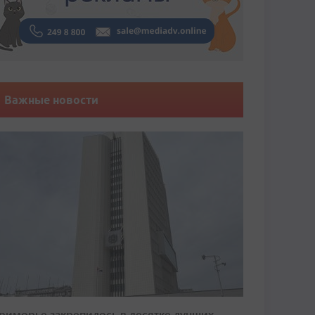
Важные новости
риморье закрепилось в десятке лучших