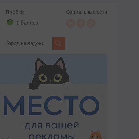
Пробки
Социальные сети
0 баллов
Город на ладони