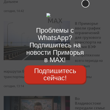
Дальнем
сегодня, 14:42
В Приморье
ввели график
Проблемы с
ограничений
WhatsApp?
для грузового
транспорта на
Подпишитесь на
время ВЭФ
новости Приморья
На протяжении
в MAX!
всего периода на
гостевых
Подпишитесь
маршрутах будет полностью запрещено движение
сейчас!
транспортных средств общей массой свыше 3,5 тонны
сегодня, 13:14
Во
Владивостоке
передали семье