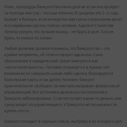
Плюс, процедура банкротства очень долгая: если она пройдет
за полгода или год – это еще отлично. В среднем это 2–3 года.
Бывает и больше, если конкретно идет речь о взыскании денег
и оспаривании сделок, поиске активов. Адвокат Станислав
Лемеш уверен, что лучший выход – не брать в долг. А если
брать, то только по силам.
Любой должник должен понимать, что банкротство – это
крайне неприятно, об этом и говорят адвокаты. Само
обозначение в юридической сфере именуется как
«несостоятельность». Человек поражается в правах: нет
возможности совершать какие-либо сделки, блокируются
банковские карты и так далее. Человек-банкрот
практически не свободен: за ним присматривает финансовый
управляющий. Все источники денежных поступлений у
банкрота заблокированы. Если поступают какие-то деньги, они
сразу уходят на управляющего. У банкрота нет возможности
купить что-то.
Банкрот попадает в черный список, выбраться из которого уже