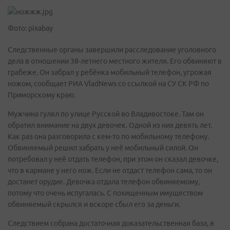
Фото: pixabay
Следственные органы завершили расследование уголовного
дела в отношении 38-летнего местного жителя. Его обвиняют в
грабеже. Он забрал у ребёнка мобильный телефон, угрожая
ножом, сообщает РИА VladNews со ссылкой на СУ СК РФ по
Приморскому краю.
Мужчина гулял по улице Русской во Владивостоке. Там он
обратил внимание на двух девочек. Одной из них девять лет.
Как раз она разговорила с кем-то по мобильному телефону.
Обвиняемый решил забрать у неё мобильный силой. Он
потребовал у неё отдать телефон, при этом он сказал девочке,
что в кармане у него нож. Если не отдаст телефон сама, то он
достанет орудие. Девочка отдала телефон обвиняемому,
потому что очень испугалась. С похищенным имуществом
обвиняемый скрылся и вскоре сбыл его за деньги.
Следствием собрана достаточная доказательственная база, в