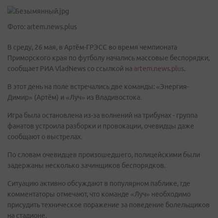
Фото: artem.news.plus
В среду, 26 мая, в Артём-ГРЭСС во время чемпионата
Приморского края по футболу начались массовые беспорядки,
сообщает РИА VladNews со ссылкой на
artem.news.plus
.
В этот день на поле встречались две команды: «Энергия-
Димир» (Артём) и «Луч» из Владивостока.
Игра была остановлена из-за волнений на трибунах - группа
фанатов устроила разборки и провокации, очевидцы даже
сообщают о выстрелах.
По словам очевидцев произошедшего, полицейскими были
задержаны несколько зачинщиков беспорядков.
Ситуацию активно обсуждают в популярном паблике, где
комментаторы отмечают, что команде «Луч» необходимо
присудить техническое поражение за поведение болельщиков
на стадионе.