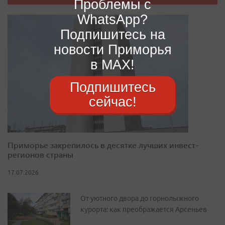
Проблемы с
WhatsApp?
Подпишитесь на
новости Приморья
в MAX!
Подпишитесь
сейчас!
Приморье закрепилось в десятке лучших инвест-
регионов страны
17.07.2026
От уютного двора до горнолыжного
курорта: как преображается Арсеньев