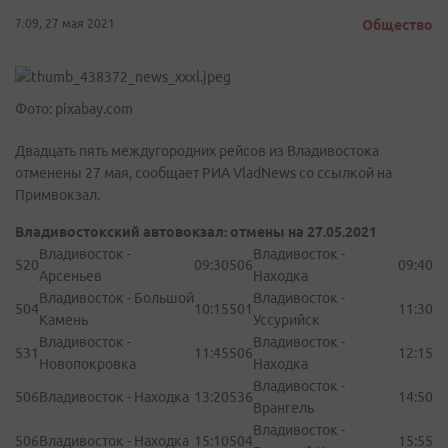
7:09, 27 мая 2021
Общество
Фото: pixabay.com
Двадцать пять междугородних рейсов из Владивостока
отменены 27 мая, сообщает РИА VladNews со ссылкой на
Примвокзал.
Владивостокский автовокзал: отмены на 27.05.2021
Владивосток -
Владивосток -
520
09:30
506
09:40
Арсеньев
Находка
Владивосток - Большой
Владивосток -
504
10:15
501
11:30
Камень
Уссурийск
Владивосток -
Владивосток -
531
11:45
506
12:15
Новопокровка
Находка
Владивосток -
506
Владивосток - Находка
13:20
536
14:50
Врангель
Владивосток -
506
Владивосток - Находка
15:10
504
15:55