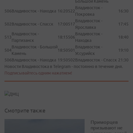
Большой Камень
Владивосток -
506
Владивосток - Находка
16:20
522
16:30
Покровка
Владивосток -
502
Владивосток - Спасск
17:00
517
17:45
Ярославка
Владивосток -
Владивосток -
513
18:15
506
18:40
Партизанск
Находка
Владивосток - Большой
Владивосток -
504
18:50
501
19:10
Камень
Уссурийск
506
Владивосток - Находка
19:50
502
Владивосток - Спасск
21:30
Новости Владивостока в Telegram - постоянно в течение дня.
Подписывайтесь одним нажатием!
Смотрите также
Приморцев
призывают не